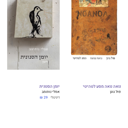
נואה נואה מסע לטהיטי
יומן הסנונית
פול גוגן
אמלי נותומב
דיגיטלי
29 ₪