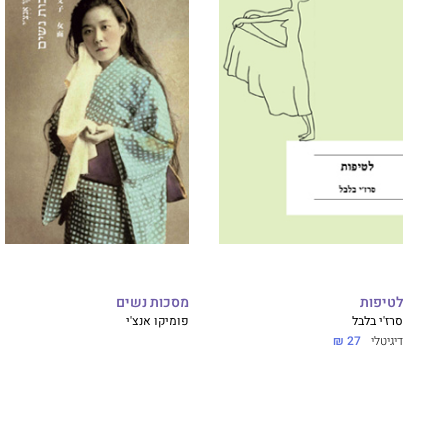
לטיפות
מסכות נשים
סרז'י בלבל
פומיקו אנצ'י
דיגיטלי
27 ₪