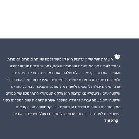
משימת העל של אינדיבוק היא לאפשר לכמה שיותר סופרים וסופרות
להפיץ לעולם את הסיפורים והמסרים שלהם, לתת לקוראים חופש בחירה
והעשיר את כוח הקריאה בעולם שלהם. אנחנו אוהבים ספרים, סיפורים
ולמידה, בדיוק כמוכם, אנו מאמינים שסיפורים מעצבים את מי שאנחנו כבני
אדם ומילים יכולות להעצים ולשנות את העולם שסביבנו.קצת על ספרים
אלקטרוניים / דיגיטלייםאינדיבוק היא חלק אינטגראלי מהמהפכה של ספרים
אלקטרוניים בשפה עברית להורדה, מהפכה אשר פתחה את שוק הספרים בפני
המון סופרים וסופרות חדשים ומוכשרים ובעיקר חשפה את הקוראים
הישראלים לעוד מבחר עצום ומרתק של ספרים בשלל נושאים וז'אנרים.
קרא עוד