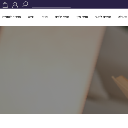
ופעולה
ספרים לנוער
ספרי עיון
ספרי ילדים
פנאי
שירה
ספרים למנויים