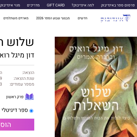
פרסום ספר באינדיבוק
למה אינדיבוק?
GIFT CARD
מדריכים
מנוי אינדיבוק
חדשים
מבצעי שבוע הספר 2026
מארזים משתלמים
שלוש ה
דון מיגל רו
הוצאה:
ה
שנת הוצאה:
9
מספר עמודים:
3
פרק ראשון
ספר דיגיטלי
הוספ