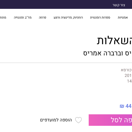
צור קשר
אמנויות
ספרות רומנטית
רוחניות, מדיטציה ורוגע
פרוזה
מד"ב ופנטזיה
מתח 
שאלות
איס וברברה אמריס
כורסא
201
14
44 ₪
ה לסל
הוספה למועדפים