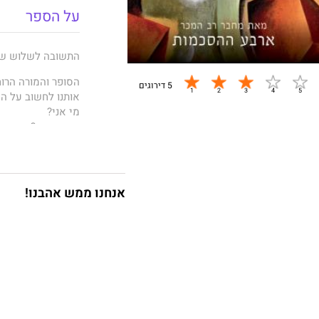
על הספר
התשובה לשלוש שא
הסופר והמורה הרו
5 דירוגים
אותנו לחשוב על הש
מי אני?
מה אמיתי?
מהי אהבה?
אנחנו ממש אהבנו!
שלוש השאלות מספק
נפשי ואושר. המסר
ברברה אמריס – מש
בעזרת תובנות הנש
להביא לידי ביטוי
הייחודי שלנו.
"דון מיגל רואיס מ