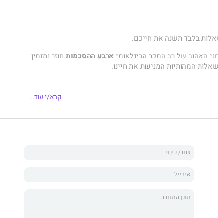
לות בלבד תשנה את חייכם.
חני האהוב של רב המכר הבינלאומי
ארבע ההסכמות
חוזר ומזמין
אלות המהותיות המניעות את חיינו.
קרא/י עוד..
ות נתיב להתגברות על פחד, לגילוי האמת ולמציאת שקט
 המעצים של רואיס – הכותב כאן בשיתוף עם שותפתו להוראה,
מש כמדריך חיוני לכל היוצאים למסע של גילוי עצמי.
ענות על מסורת החכמה הטולטקית, הקריאה בספר תסייע לנו
 את כוחנו הפנימי. שלוש השאלות הוא השלב הבא במהפך הרוחני
ספק אור ואושר לעולם."