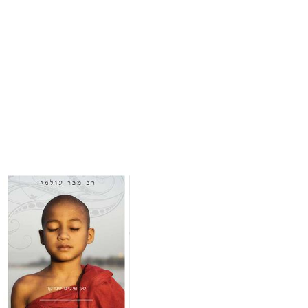
דיפאק צ'ופרה