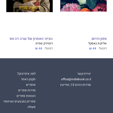
צפון ודרום
הציור האחרון של שרה דה ווס
אליזבת גאסקל
דומיניק סמית
דיגיטלי
44 ₪
דיגיטלי
44 ₪
יצירת קשר
למה אינדיבוק?
office@indiebook.co.il
תקנון האתר
שדרות הרכס 13, מודיעין
סופרים
סדרות ספרים
הוצאות ספרים
ספרים במבצעים ושיתופי
פעולה