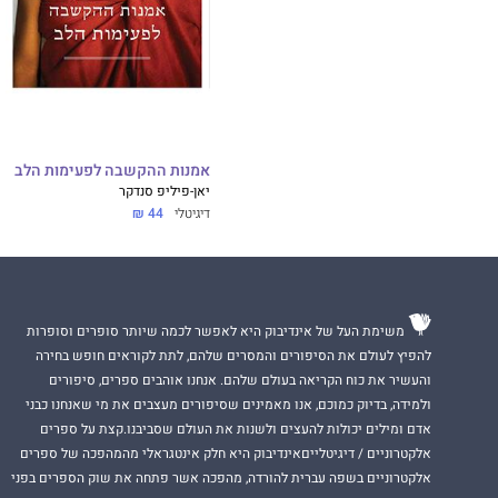
"אין ספר שחשוב לי
אליס ווקר
("הצבע 
אמנות ההקשבה לפעימות הלב
יאן-פיליפ סנדקר
דיגיטלי
44 ₪
משימת העל של אינדיבוק היא לאפשר לכמה שיותר סופרים וסופרות
להפיץ לעולם את הסיפורים והמסרים שלהם, לתת לקוראים חופש בחירה
והעשיר את כוח הקריאה בעולם שלהם. אנחנו אוהבים ספרים, סיפורים
ולמידה, בדיוק כמוכם, אנו מאמינים שסיפורים מעצבים את מי שאנחנו כבני
אדם ומילים יכולות להעצים ולשנות את העולם שסביבנו.קצת על ספרים
אלקטרוניים / דיגיטלייםאינדיבוק היא חלק אינטגראלי מהמהפכה של ספרים
אלקטרוניים בשפה עברית להורדה, מהפכה אשר פתחה את שוק הספרים בפני