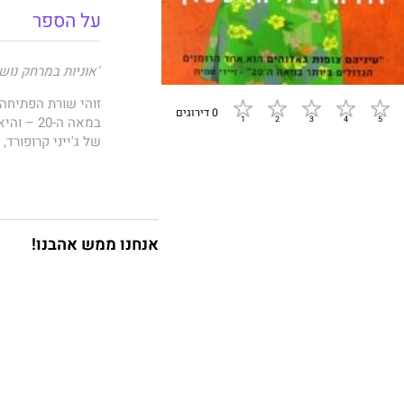
על הספר
"אוניות במרחק נוש
זוהי שורת הפתיחה
0 דירוגים
במאה ה-0
של ג'ייני קרופורד
וסיפור אהבותיה, ס
ג'ייני גדלה בבית 
סיפור חייה הוא ג
האפרו-אמריקאי בד
אנחנו ממש אהבנו!
נקודת מבטה של ג'
לחיי פשרה אך היא 
ג'ייני, "לא אכפת ל
עיניהם צופות באל
ביותר בשפה האנגלית מאז 1923 של "טיים מגזין". זה
ניל הרסטון