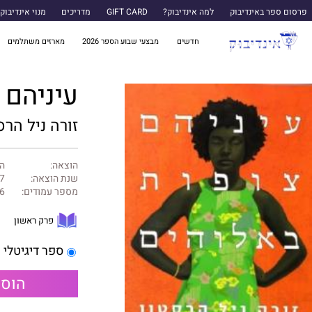
פרסום ספר באינדיבוק
למה אינדיבוק?
GIFT CARD
מדריכים
מנוי אינדיבוק
חדשים
מבצעי שבוע הספר 2026
מארזים משתלמים
עיניהם 
זורה ניל הרס
הוצאה:
ה
שנת הוצאה:
7
מספר עמודים:
6
פרק ראשון
ספר דיגיטלי
הוספ