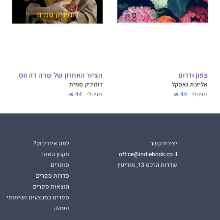
 יותר מעיניהם צופות באלוהים".
ארגמן")
צפון ודרום
הציור האחרון של שרה דה ווס
אליזבת גאסקל
דומיניק סמית
דיגיטלי
44 ₪
דיגיטלי
44 ₪
יצירת קשר
למה אינדיבוק?
office@indiebook.co.il
תקנון האתר
שדרות הרכס 13, מודיעין
סופרים
סדרות ספרים
הוצאות ספרים
ספרים במבצעים ושיתופי
פעולה