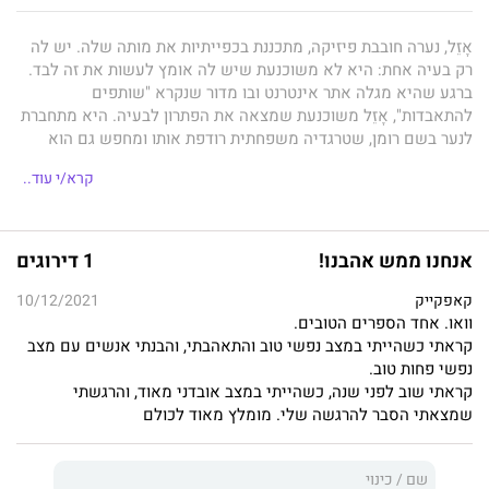
אָזֵל, נערה חובבת פיזיקה, מתכננת בכפייתיות את מותה שלה. יש לה
רק בעיה אחת: היא לא משוכנעת שיש לה אומץ לעשות את זה לבד.
ברגע שהיא מגלה אתר אינטרנט ובו מדור שנקרא "שותפים
להתאבדות", אָזֵל משוכנעת שמצאה את הפתרון לבעיה. היא מתחברת
לנער בשם רומן, שטרגדיה משפחתית רודפת אותו ומחפש גם הוא
שותף לביצוע המעשה. אולם ככל שמערכת היחסים ביניהם מתפתחת
קרא/י עוד..
וברית ההתאבדות נעשית מוחשית יותר, אָזֵל מתחילה לתהות אם היא
באמת ובתמים רוצה בזה. כעת עליה להחליט אם לבחור במוות המיוחל
או בניסיון לשכנע את רומן להמשיך לחיות ולממש יחד את האנרגיה
הפוטנציאלית הגלומה בהם.
לבי וחורים שחורים אחרים
הוא רומן
אנחנו ממש אהבנו!
1 דירוגים
מרהיב ומרגש שמציג קול חדש ויוצא מגדר הרגיל בספרות הפופולרית.
הספר רואה אור בימים אלה ביותר מ-20 מדינות ברחבי העולם והוא
קאפקייק
10/12/2021
יעובד בקרוב לסרט על ידי אולפני פארמונט.
וואו. אחד הספרים הטובים.
קראתי כשהייתי במצב נפשי טוב והתאהבתי, והבנתי אנשים עם מצב
נפשי פחות טוב.
קראתי שוב לפני שנה, כשהייתי במצב אובדני מאוד, והרגשתי
שמצאתי הסבר להרגשה שלי. מומלץ מאוד לכולם