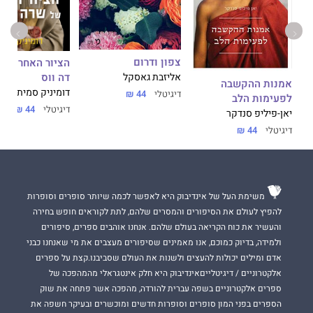
צפון ודרום
הציור האחרון ש
דה ווס
אליזבת גאסקל
אמנות ההקשבה
דומיניק סמית
דיגיטלי
44 ₪
לפעימות הלב
דיגיטלי
44 ₪
יאן-פיליפ סנדקר
דיגיטלי
44 ₪
משימת העל של אינדיבוק היא לאפשר לכמה שיותר סופרים וסופרות
להפיץ לעולם את הסיפורים והמסרים שלהם, לתת לקוראים חופש בחירה
והעשיר את כוח הקריאה בעולם שלהם. אנחנו אוהבים ספרים, סיפורים
ולמידה, בדיוק כמוכם, אנו מאמינים שסיפורים מעצבים את מי שאנחנו כבני
אדם ומילים יכולות להעצים ולשנות את העולם שסביבנו.קצת על ספרים
אלקטרוניים / דיגיטלייםאינדיבוק היא חלק אינטגראלי מהמהפכה של
ספרים אלקטרוניים בשפה עברית להורדה, מהפכה אשר פתחה את שוק
הספרים בפני המון סופרים וסופרות חדשים ומוכשרים ובעיקר חשפה את