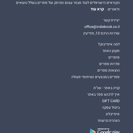
הקוראים הישראלים לעוד מבחר עצום ומרתק של ספרים בשלל נושאים
קרא עוד
וז'אנרים.
יצירת קשר
office@indiebook.co.il
שדרות הרכס 13, מודיעין
למה אינדיבוק?
תקנון האתר
סופרים
סדרות ספרים
הוצאות ספרים
ספרים במבצעים ושיתופי פעולה
קניה באתר - שו"ת
איך לרכוש ספר באתר
GIFT CARD
ביטול עסקה
אינדיבלוג
הצהרת נגישות