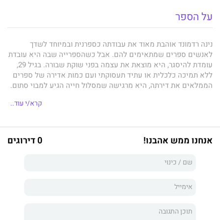
על הספר
נינה רדמונד אוהבת מאוד את עבודתה כספרנית ובמיוחד לשדך
לאנשים ספרים שמתאימים להם. אבל כשהספרייה שבה היא עובדת
עומדת להיסגר, היא מוצאת את עצמה בפני שוקת שבורה. בגיל 29,
ללא תמיכה כלכלית או עתיד תעסוקתי ועם כמות אדירה של ספרים
הממלאים את דירתה, היא מרגישה שמסלול חייה הגיע למבוי סתום.
אלא שמודעה בעיתון שמציעה למכירה רכב מסחרי גדול מציתה רעיון
קרא/י עוד..
במוחה: היא תקים חנות ספרים ניידת שתביא את הספרים לקוראים
בכל מקום שבו הם נמצאים.
תוך זמן קצר היא מוצאת את עצמה באזורים הכפריים והפסטורליים
של סקוטלנד, נוהגת במסחרית ענקית ומלאת ספרים, ומביאה את
אנחנו ממש אהבנו!
0 דירוגים
בשורת הקריאה לתושבים המקומיים. רק דבר אחד חסר לה בחיים:
סיפור אהבה סוחף כמו בספרים. כמו בספרים שהיא אוהבת לקרוא,
נינה מגלה שגם בחיים עצמם האהבה מגיעה לעתים מהמקומות הכי
פחות צפויים.
חנות ספרים על גלגלים
הוא ספר מרגש, סוחף, מצחיק ומקסים על