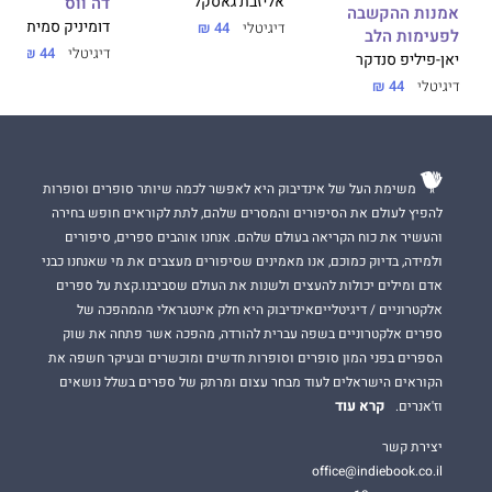
דה ווס
אליזבת גאסקל
אמנות ההקשבה
דומיניק סמית
דיגיטלי
44 ₪
לפעימות הלב
דיגיטלי
44 ₪
יאן-פיליפ סנדקר
דיגיטלי
44 ₪
משימת העל של אינדיבוק היא לאפשר לכמה שיותר סופרים וסופרות
להפיץ לעולם את הסיפורים והמסרים שלהם, לתת לקוראים חופש בחירה
והעשיר את כוח הקריאה בעולם שלהם. אנחנו אוהבים ספרים, סיפורים
ולמידה, בדיוק כמוכם, אנו מאמינים שסיפורים מעצבים את מי שאנחנו כבני
אדם ומילים יכולות להעצים ולשנות את העולם שסביבנו.קצת על ספרים
אלקטרוניים / דיגיטלייםאינדיבוק היא חלק אינטגראלי מהמהפכה של
ספרים אלקטרוניים בשפה עברית להורדה, מהפכה אשר פתחה את שוק
הספרים בפני המון סופרים וסופרות חדשים ומוכשרים ובעיקר חשפה את
הקוראים הישראלים לעוד מבחר עצום ומרתק של ספרים בשלל נושאים
קרא עוד
וז'אנרים.
יצירת קשר
office@indiebook.co.il