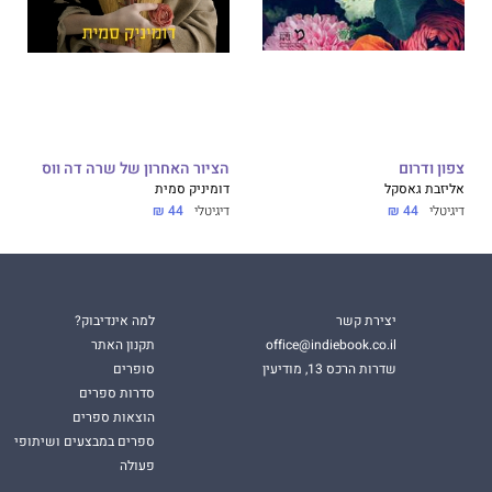
צפון ודרום
הציור האחרון של שרה דה ווס
אליזבת גאסקל
דומיניק סמית
דיגיטלי
44 ₪
דיגיטלי
44 ₪
יצירת קשר
למה אינדיבוק?
office@indiebook.co.il
תקנון האתר
שדרות הרכס 13, מודיעין
סופרים
סדרות ספרים
הוצאות ספרים
ספרים במבצעים ושיתופי
פעולה