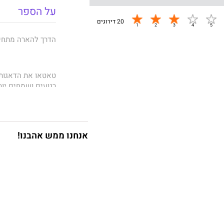
על הספר
20 דירוגים
הדרך להארה מתחילה
טאטאו את הדאגות 
רגועים ושמחים יות
להסרת הלכלוך, אל
בזן ואמנות ניקיון
אנחנו ממש אהבנו!
טכניקות זן עתיקות
שלנו – משגרת הבו
יכולים להפוך את ב
שוקיי מצומוטו
הוא
של האתרים "קפה מ
הבודהיזם המסורתי 