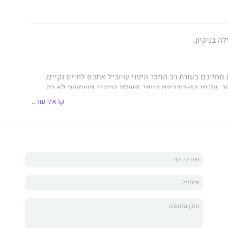
 בניקיון.
מחייכם בעזרת רב-המכר היפני שיוביל אתכם לחיים נקיים,
ר. על פי הזן-בודהיזם היפני, פעולת הניקיון משמשת לא רק
א בעיקר כתרגול לטיפוח התודעה.
קרא/י עוד..
 הבית והלב
מתבסס הנזיר הבודהיסטי
שוקיי מצומוטו
על
 לתחזוקת הבית ומראה כיצד שינויים קטנים בהרגלים היומיים
קר, דרך ארוחת הצהריים ועד לפעולה האחרונה לפני השינה –
יתנו למקום נקי, שקט ומלא שלווה.
 נזיר בודהיסטי ממקדש קוֹמיוֹג'י בקָמִייָאצ'וֹ שבטוקיו והמייסד
קדש" ו"מקדש וירטואלי", שם הוא מאפשר לאנשים להחיות את
דרך האינטרנט.