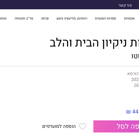
צור קשר
אמנויות
ספרות רומנטית
רוחניות, מדיטציה ורוגע
פרוזה
מד"ב ופנטזיה
מתח 
ת ניקיון הבית והלב
טו
כורסא
202
20
44 ₪
ה לסל
הוספה למועדפים