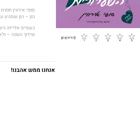
סופי אירווין חוזר
הון – הון שמגיע עם
כשמיס אלייזה ניש
שידוך העונה – ולא
0 דירוגים
עכשיו, כעבור עשר
ולראשונה אי-פעם 
לעשות מה שהיא רו
באת עם דודניתה מר
אנחנו ממש אהבנו!
מלוויל המקסים וה
אבל כשהדי התנהגו
לפני שנים – אליי
היא להימנע מכל ש
"מעשייה משובבת נ
תמצא את אושרה ב
- בוקפייג'
"רומן היסטורי מהנ