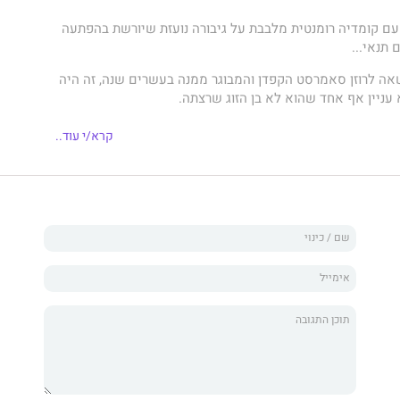
ת עם קומדיה רומנטית מלבבת על גיבורה נועזת שיורשת בהפתעה
 תנאי...
אה לרוזן סאמרסט הקפדן והמבוגר ממנה בעשרים שנה, זה היה
 עניין אף אחד שהוא לא בן הזוג שרצתה.
 שנים, אלייזה אלמנה. פתאום היא בעלת תואר אצולה, עשירה
קרא/י עוד..
- היא בשליטה מלאה על חייה. אלייזה מחליטה שהגיע הזמן
צה ולא מה שהחברה מכתיבה. ומה שהיא רוצה הוא לעבור לעיר
גרט, לעסוק בציור, ללמוד לנהוג בכרכרה ולפלרטט עם לורד
נודע לשמצה.
תה מגיעים לאוזני אחיינו של בעלה המנוח – ששבר את לבה
זה לומדת שלחופש יש מחיר, ושהדרך היחידה לשמור על הונה
ערורייה. אבל מה הכיף בזה?
פש. הקוראים יגלו שהם עסוקים בניחושים עם מי אלייזה
סוף."
ה ותוסס. מעריצי
ברידג'רטון
יהיו בעננים!"