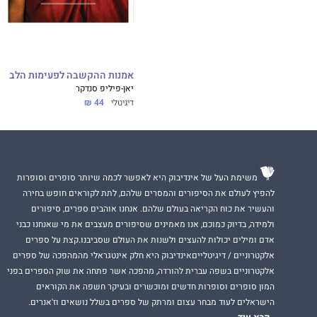
אמנות ההקשבה לפעימות הלב
יאן-פיליפ סנדקר
דיגיטלי
44 ₪
משימת העל של אינדיבוק היא לאפשר לכמה שיותר סופרים וסופרות
להפיץ לעולם את הסיפורים והמסרים שלהם, לתת לקוראים חופש בחירה
והעשיר את כוח הקריאה בעולם שלהם. אנחנו אוהבים ספרים, סיפורים
ולמידה, בדיוק כמוכם, אנו מאמינים שסיפורים מעצבים את מי שאנחנו כבני
אדם ומילים יכולות להעצים ולשנות את העולם שסביבנו.קצת על ספרים
אלקטרוניים / דיגיטלייםאינדיבוק היא חלק אינטגראלי מהמהפכה של ספרים
אלקטרוניים בשפה עברית להורדה, מהפכה אשר פתחה את שוק הספרים בפני
המון סופרים וסופרות חדשים ומוכשרים ובעיקר חשפה את הקוראים
הישראלים לעוד מבחר עצום ומרתק של ספרים בשלל נושאים וז'אנרים.