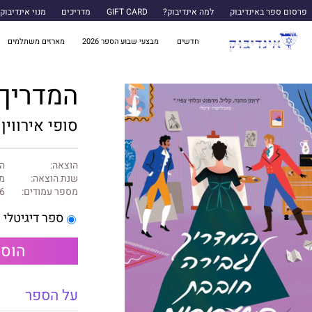
פרסום ספר באינדיבוק
למה אינדיבוק?
GIFT CARD
מדריכים
מנוי אינדיבוק
חדשים
מבצעי שבוע הספר 2026
מארזים משתלמים
המדריך 
סופי אירווין
הוצאה:
ה
שנת הוצאה:
מרץ
מספר עמודים:
6
ספר דיגיטלי
הוספ
על הספר