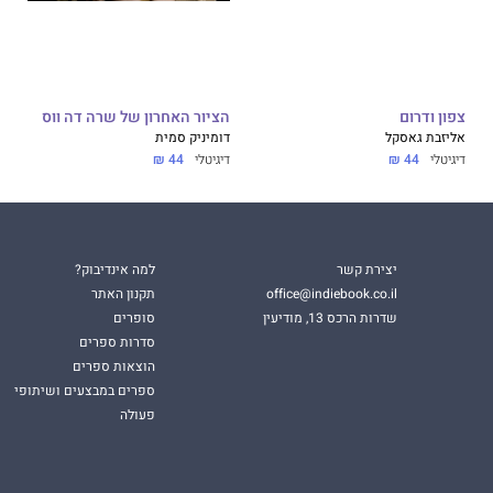
צפון ודרום
הציור האחרון של שרה דה ווס
אליזבת גאסקל
דומיניק סמית
דיגיטלי
44 ₪
דיגיטלי
44 ₪
יצירת קשר
למה אינדיבוק?
office@indiebook.co.il
תקנון האתר
שדרות הרכס 13, מודיעין
סופרים
סדרות ספרים
הוצאות ספרים
ספרים במבצעים ושיתופי
פעולה