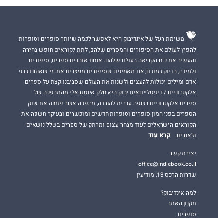
משימת העל של אינדיבוק היא לאפשר לכמה שיותר סופרים וסופרות
להפיץ לעולם את הסיפורים והמסרים שלהם, לתת לקוראים חופש בחירה
והעשיר את כוח הקריאה בעולם שלהם. אנחנו אוהבים ספרים, סיפורים
ולמידה, בדיוק כמוכם, אנו מאמינים שסיפורים מעצבים את מי שאנחנו כבני
אדם ומילים יכולות להעצים ולשנות את העולם שסביבנו.קצת על ספרים
אלקטרוניים / דיגיטלייםאינדיבוק היא חלק אינטגראלי מהמהפכה של
ספרים אלקטרוניים בשפה עברית להורדה, מהפכה אשר פתחה את שוק
הספרים בפני המון סופרים וסופרות חדשים ומוכשרים ובעיקר חשפה את
הקוראים הישראלים לעוד מבחר עצום ומרתק של ספרים בשלל נושאים
קרא עוד
וז'אנרים.
יצירת קשר
office@indiebook.co.il
שדרות הרכס 13, מודיעין
למה אינדיבוק?
תקנון האתר
סופרים