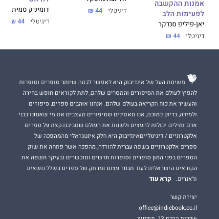
אמנות ההקשבה
דומיניק סמית
דיגיטלי
44 ₪
לפעימות הלב
דיגיטלי
44 ₪
יאן-פיליפ סנדקר
דיגיטלי
44 ₪
משימת העל של אינדיבוק היא לאפשר לכמה שיותר סופרים וסופרות
להפיץ לעולם את הסיפורים והמסרים שלהם, לתת לקוראים חופש בחירה
והעשיר את כוח הקריאה בעולם שלהם. אנחנו אוהבים ספרים, סיפורים
ולמידה, בדיוק כמוכם, אנו מאמינים שסיפורים מעצבים את מי שאנחנו כבני
אדם ומילים יכולות להעצים ולשנות את העולם שסביבנו.קצת על ספרים
אלקטרוניים / דיגיטלייםאינדיבוק היא חלק אינטגראלי מהמהפכה של
ספרים אלקטרוניים בשפה עברית להורדה, מהפכה אשר פתחה את שוק
הספרים בפני המון סופרים וסופרות חדשים ומוכשרים ובעיקר חשפה את
הקוראים הישראלים לעוד מבחר עצום ומרתק של ספרים בשלל נושאים
קרא עוד
וז'אנרים.
יצירת קשר
office@indiebook.co.il
שדרות הרכס 13, מודיעין