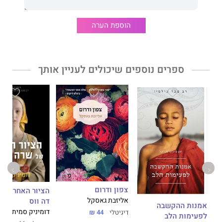
הוספת הערה
"רומן מלא הומור ודמיון, עם טוויסט מפתיע בסופו."
פי-טי-איי מגזין
ספרים נוספים שיכולים לעניין אותך
צפון ודרום
הציור האחרון ש
דה ווס
אליזבת גאסקל
אמנות ההקשבה
דומיניק סמית
דיגיטלי
44 ₪
לפעימות הלב