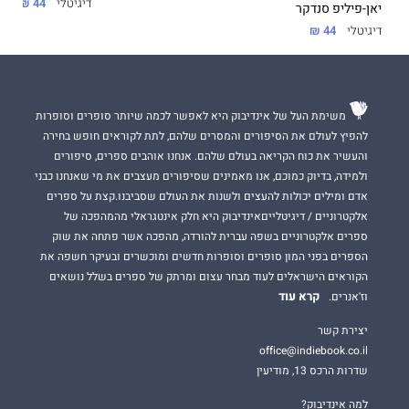
דיגיטלי
44 ₪
יאן-פיליפ סנדקר
דיגיטלי
44 ₪
משימת העל של אינדיבוק היא לאפשר לכמה שיותר סופרים וסופרות
להפיץ לעולם את הסיפורים והמסרים שלהם, לתת לקוראים חופש בחירה
והעשיר את כוח הקריאה בעולם שלהם. אנחנו אוהבים ספרים, סיפורים
ולמידה, בדיוק כמוכם, אנו מאמינים שסיפורים מעצבים את מי שאנחנו כבני
אדם ומילים יכולות להעצים ולשנות את העולם שסביבנו.קצת על ספרים
אלקטרוניים / דיגיטלייםאינדיבוק היא חלק אינטגראלי מהמהפכה של
ספרים אלקטרוניים בשפה עברית להורדה, מהפכה אשר פתחה את שוק
הספרים בפני המון סופרים וסופרות חדשים ומוכשרים ובעיקר חשפה את
הקוראים הישראלים לעוד מבחר עצום ומרתק של ספרים בשלל נושאים
קרא עוד
וז'אנרים.
יצירת קשר
office@indiebook.co.il
שדרות הרכס 13, מודיעין
למה אינדיבוק?