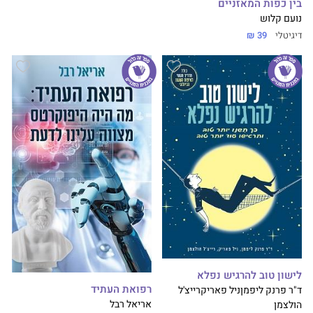
בין כפות המאזניים
נועם קלוש
דיגיטלי
39 ₪
לישון טוב להרגיש נפלא
רפואת העתיד
ד"ר פרנק ליפמן
ניל פאריק
רייצ'ל
אריאל רבל
הולצמן