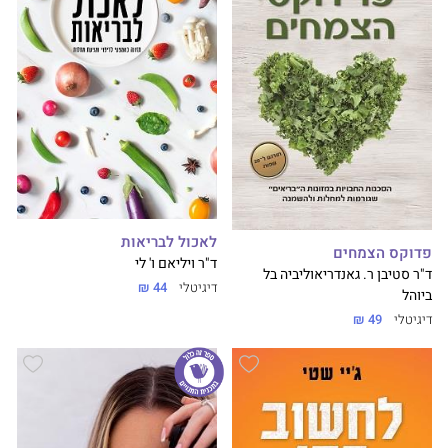
לאכול לבריאות
פדוקס הצמחים
ד"ר ויליאם ו' לי
ד"ר סטיבן ר. גאנדרי
אוליביה בל
דיגיטלי
44 ₪
ביוהל
דיגיטלי
49 ₪