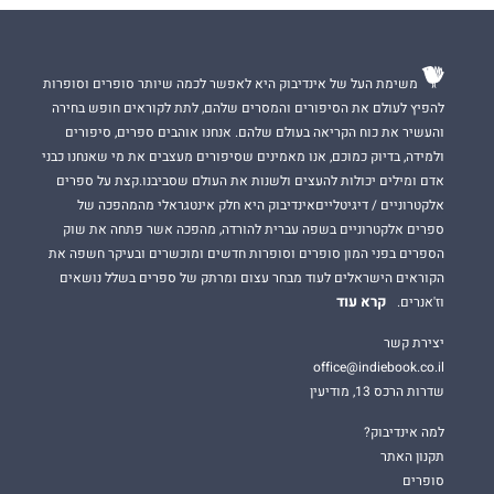
משימת העל של אינדיבוק היא לאפשר לכמה שיותר סופרים וסופרות
להפיץ לעולם את הסיפורים והמסרים שלהם, לתת לקוראים חופש בחירה
והעשיר את כוח הקריאה בעולם שלהם. אנחנו אוהבים ספרים, סיפורים
ולמידה, בדיוק כמוכם, אנו מאמינים שסיפורים מעצבים את מי שאנחנו כבני
אדם ומילים יכולות להעצים ולשנות את העולם שסביבנו.קצת על ספרים
אלקטרוניים / דיגיטלייםאינדיבוק היא חלק אינטגראלי מהמהפכה של
ספרים אלקטרוניים בשפה עברית להורדה, מהפכה אשר פתחה את שוק
הספרים בפני המון סופרים וסופרות חדשים ומוכשרים ובעיקר חשפה את
הקוראים הישראלים לעוד מבחר עצום ומרתק של ספרים בשלל נושאים
קרא עוד
וז'אנרים.
יצירת קשר
office@indiebook.co.il
שדרות הרכס 13, מודיעין
למה אינדיבוק?
תקנון האתר
סופרים