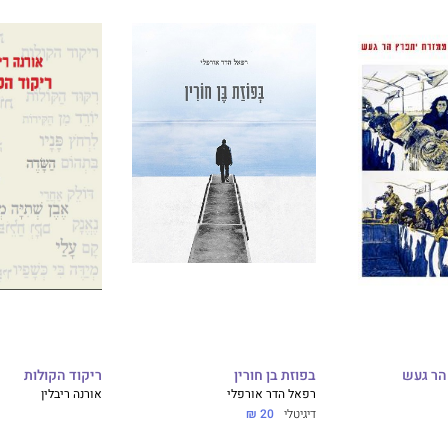
הר געש
בפוזת בן חורין
ריקוד הקולות
רפאל הדר אורפלי
אורנה ריבלין
דיגיטלי
20 ₪