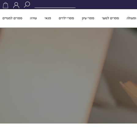
ופעולה
ספרים לנוער
ספרי עיון
ספרי ילדים
פנאי
שירה
ספרים למנויים