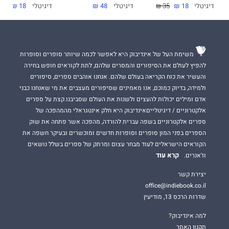
דיגיטלי
18 ₪
35 ₪
דיגיטלי
18 ₪
35 ₪
דיגיטלי
48 ₪
משימת העל של אינדיבוק היא לאפשר לכמה שיותר סופרים וסופרות
להפיץ לעולם את הסיפורים והמסרים שלהם, לתת לקוראים חופש בחירה
והעשיר את כוח הקריאה בעולם שלהם. אנחנו אוהבים ספרים, סיפורים
ולמידה, בדיוק כמוכם, אנו מאמינים שסיפורים מעצבים את מי שאנחנו כבני
אדם ומילים יכולות להעצים ולשנות את העולם שסביבנו.קצת על ספרים
אלקטרוניים / דיגיטלייםאינדיבוק היא חלק אינטגראלי מהמהפכה של
ספרים אלקטרוניים בשפה עברית להורדה, מהפכה אשר פתחה את שוק
הספרים בפני המון סופרים וסופרות חדשים ומוכשרים ובעיקר חשפה את
הקוראים הישראלים לעוד מבחר עצום ומרתק של ספרים בשלל נושאים
קרא עוד
וז'אנרים.
יצירת קשר
office@indiebook.co.il
שדרות הרכס 13, מודיעין
למה אינדיבוק?
תקנון האתר