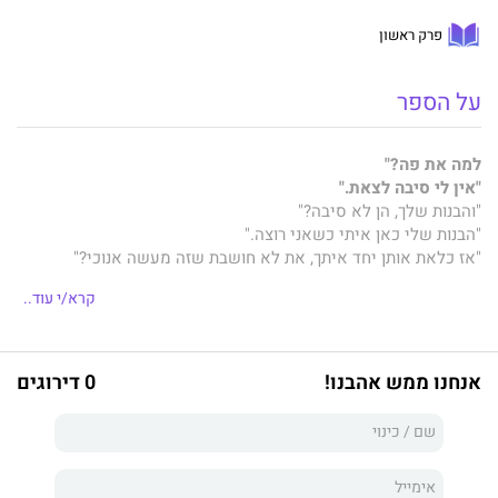
פרק ראשון
על הספר
למה את פה?"
"אין לי סיבה לצאת."
"והבנות שלך, הן לא סיבה?"
"הבנות שלי כאן איתי כשאני רוצה."
"אז כלאת אותן יחד איתך, את לא חושבת שזה מעשה אנוכי?"
"אתה חושב שטוב יותר בחוץ? יש שם רק בדידות וניכור."
קרא/י עוד..
"את באמת מאמינה בזה?"
"למה את פה?"
אנחנו ממש אהבנו!
0 דירוגים
"אני מפחדת."
"מה מפחיד אותך?"
"הכאב."
"בלי הכאב לא תדעי לזהות עונג."
"הוא בלתי נסבל."