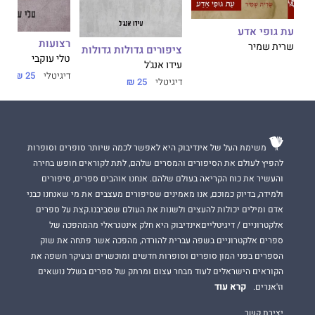
עת גופי אדע
רצועות
שרית שמיר
ציפורים גדולות גדולות
טלי עוקבי
עידו אנג'ל
דיגיטלי
25 ₪
דיגיטלי
25 ₪
משימת העל של אינדיבוק היא לאפשר לכמה שיותר סופרים וסופרות
להפיץ לעולם את הסיפורים והמסרים שלהם, לתת לקוראים חופש בחירה
והעשיר את כוח הקריאה בעולם שלהם. אנחנו אוהבים ספרים, סיפורים
ולמידה, בדיוק כמוכם, אנו מאמינים שסיפורים מעצבים את מי שאנחנו כבני
אדם ומילים יכולות להעצים ולשנות את העולם שסביבנו.קצת על ספרים
אלקטרוניים / דיגיטלייםאינדיבוק היא חלק אינטגראלי מהמהפכה של
ספרים אלקטרוניים בשפה עברית להורדה, מהפכה אשר פתחה את שוק
הספרים בפני המון סופרים וסופרות חדשים ומוכשרים ובעיקר חשפה את
הקוראים הישראלים לעוד מבחר עצום ומרתק של ספרים בשלל נושאים
קרא עוד
וז'אנרים.
יצירת קשר