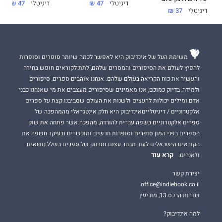
דיגיטלי
47 ₪
דיגיטלי
47 ₪
דיגיטלי
37 ₪
משימת העל של אינדיבוק היא לאפשר לכמה שיותר סופרים וסופרות
להפיץ לעולם את הסיפורים והמסרים שלהם, לתת לקוראים חופש בחירה
והעשיר את כוח הקריאה בעולם שלהם. אנחנו אוהבים ספרים, סיפורים
ולמידה, בדיוק כמוכם, אנו מאמינים שסיפורים מעצבים את מי שאנחנו כבני
אדם ומילים יכולות להעצים ולשנות את העולם שסביבנו.קצת על ספרים
אלקטרוניים / דיגיטלייםאינדיבוק היא חלק אינטגראלי מהמהפכה של
ספרים אלקטרוניים בשפה עברית להורדה, מהפכה אשר פתחה את שוק
הספרים בפני המון סופרים וסופרות חדשים ומוכשרים ובעיקר חשפה את
הקוראים הישראלים לעוד מבחר עצום ומרתק של ספרים בשלל נושאים
קרא עוד
וז'אנרים.
יצירת קשר
office@indiebook.co.il
שדרות הרכס 13, מודיעין
למה אינדיבוק?