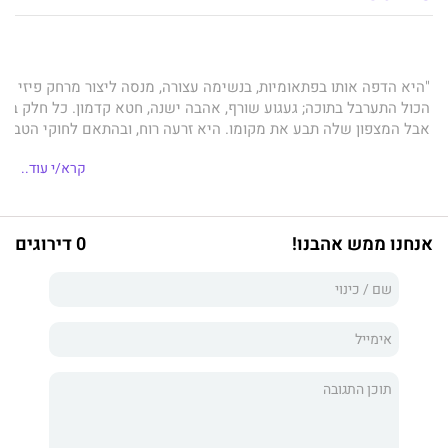
"היא הדפה אותו בפתאומיות, בנשימה עצורה, מנסה ליצור מרחק פיזי שי
הכול התערבל בתוכה; געגוע שורף, אהבה ישנה, חטא קדמון. כל חלק בגו
אבל המצפון שלה תבע את מקומו. היא זרעה רוח, ובהתאם לחוקי הטבע, 
חייה של כנרת עם קריירה מצליחה כפסיכולוגית ילדים בפרברי בוסטון נר
קרא/י עוד..
אך ביום בהיר אחד מגיעה בשורה קשה שהופכת את עולמה על פיה. היא
מתוך הכאב והחרדה היא מגלה כוחות חדשים, שנשענים על מורשת של אומ
אנחנו ממש אהבנו!
0 דירוגים
אלא שהפחד מן המוות גם מעיר מרבצן רוחות מן העבר והיא שוקעת בזיכר
קצין צעיר שנהרג בלבנון בסוף שנות התשעים. כחלק מתהליך הריפוי היא
ונפגשת מחדש עם אחיו התאום, פגישה שתטלטל את עולמה. שוב.
במהלך מסעה העוצמתי והסוחף, שנע בין זיכרונות העבר להתמודדות עם ה
להכיר את עצמה מחדש ולהפוך את הכאב למקור כוח.
זהו סיפור על אהבה שאינה נגמרת, על פצעים פרטיים ולאומיים ועל הי
תקווה בתוך הכאוס.