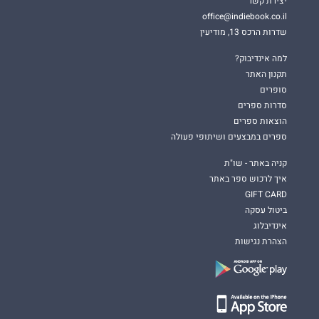
יצירת קשר
office@indiebook.co.il
שדרות הרכס 13, מודיעין
למה אינדיבוק?
תקנון האתר
סופרים
סדרות ספרים
הוצאות ספרים
ספרים במבצעים ושיתופי פעולה
קניה באתר - שו"ת
איך לרכוש ספר באתר
GIFT CARD
ביטול עסקה
אינדיבלוג
הצהרת נגישות