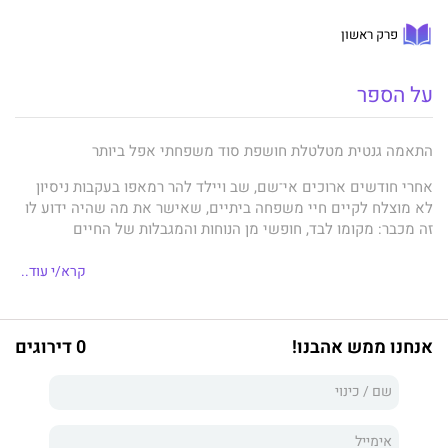
פרק ראשון
על הספר
התאמה גנטית מטלטלת חושפת סוד משפחתי אפל ביותר
אחרי חודשים ארוכים אי־שם, שב ויילד להר רמאפו בעקבות ניסיון
לא מוצלח לקיים חיי משפחה ביתיים, שאישר את מה שהיה ידוע לו
זה מכבר: מקומו לבד, חופשי מן הנוחות והמגבלות של החיים
המודרניים.
קרא/י עוד..
אלא שהִתגלוּת פתאומית של התאמה גנטית באתר חיפוש קרובים
באינטרנט מקרבת את ויילד לעֲבָרו יותר מכפי שהעז לחלום ופותחת
בפניו סוף כל סוף את האפשרות לאתר את אביו. אבל פגישתו עם
אנחנו ממש אהבנו!
0 דירוגים
האיש, יותר משהיא מזמנת תשובות, מעלה שאלות נוספות. ויילד פונה
אז להתאמה השנייה ברשימת הקרובים, בן דוד מדרגה שנייה, שנעלם
באותה המהירות שבה הופיע לאחר שחווה נפילה אישית אדירה,
שאפילו המילה סיוט אינה מספיקה לתאר אותה.
האם נפילתו של בן דודו היתה צפויה מזמן? או שמא הוא נפל קורבן