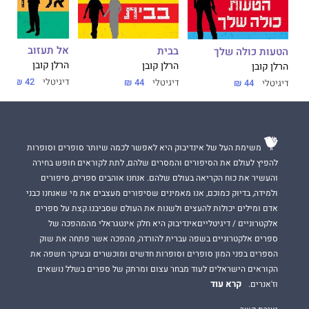
אל תעזוב
בבית
הטעות כולה שלך
הרלן קובן
הרלן קובן
הרלן קובן
דיגיטלי
42 ₪
דיגיטלי
44 ₪
דיגיטלי
44 ₪
משימת העל של אינדיבוק היא לאפשר לכמה שיותר סופרים וסופרות
להפיץ לעולם את הסיפורים והמסרים שלהם, לתת לקוראים חופש בחירה
והעשיר את כוח הקריאה בעולם שלהם. אנחנו אוהבים ספרים, סיפורים
ולמידה, בדיוק כמוכם, אנו מאמינים שסיפורים מעצבים את מי שאנחנו כבני
אדם ומילים יכולות להעצים ולשנות את העולם שסביבנו.קצת על ספרים
אלקטרוניים / דיגיטלייםאינדיבוק היא חלק אינטגראלי מהמהפכה של
ספרים אלקטרוניים בשפה עברית להורדה, מהפכה אשר פתחה את שוק
הספרים בפני המון סופרים וסופרות חדשים ומוכשרים ובעיקר חשפה את
הקוראים הישראלים לעוד מבחר עצום ומרתק של ספרים בשלל נושאים
קרא עוד
וז'אנרים.