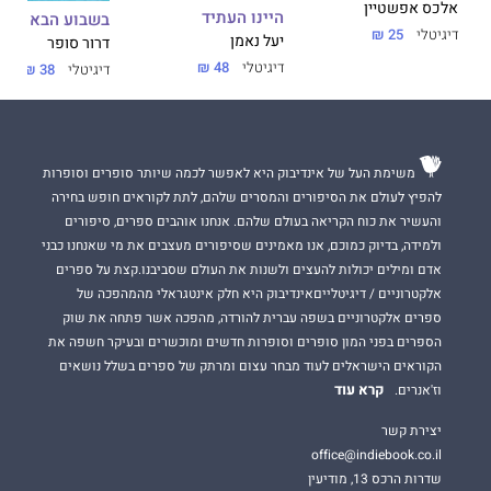
אלכס אפשטיין
היינו העתיד
בשבוע הבא
דיגיטלי
25 ₪
יעל נאמן
דרור סופר
דיגיטלי
48 ₪
דיגיטלי
38 ₪
משימת העל של אינדיבוק היא לאפשר לכמה שיותר סופרים וסופרות
להפיץ לעולם את הסיפורים והמסרים שלהם, לתת לקוראים חופש בחירה
והעשיר את כוח הקריאה בעולם שלהם. אנחנו אוהבים ספרים, סיפורים
ולמידה, בדיוק כמוכם, אנו מאמינים שסיפורים מעצבים את מי שאנחנו כבני
אדם ומילים יכולות להעצים ולשנות את העולם שסביבנו.קצת על ספרים
אלקטרוניים / דיגיטלייםאינדיבוק היא חלק אינטגראלי מהמהפכה של
ספרים אלקטרוניים בשפה עברית להורדה, מהפכה אשר פתחה את שוק
הספרים בפני המון סופרים וסופרות חדשים ומוכשרים ובעיקר חשפה את
הקוראים הישראלים לעוד מבחר עצום ומרתק של ספרים בשלל נושאים
קרא עוד
וז'אנרים.
יצירת קשר
office@indiebook.co.il
שדרות הרכס 13, מודיעין