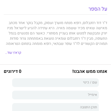
על הספר
ד"ר דוד רוזנבלום, רופא מנתח מוערך ועסוק, מקבל בוקר אחד מכתב
מאישה שאינו מכיר ששמה מאיה. היא עתידה להגיע לישראל מניו
יורק ומבקשת לפגוש אותו בעניין מסתורי. כאשר הם נפגשים בנמל
התעופה, מבין ד"ר רוזנבלום שמאיה נושאת באמתחתה צרור סודות
תמוהים הקשורים לד"ר עופר שבתאי, רופא מומחה בתחום הטראומה
ומורה אגדי ונערץ, שנעלם מחייו של דוד.
קרא/י עוד..
משהו ניצת בלבם של מאיה ודוד והם יוצאים יחדיו למסע בלתי-צפוי
אנחנו ממש אהבנו!
0 דירוגים
שנע בין עבר להווה ועשוי לשנות את חייהם מן הקצה אל הקצה.
מתברר להם שייתכן כי המסלול המסקרן שבו הם צועדים הותווה
עבורם ללא ידיעתם כבר לפני שנים רבות, והוא קשור לסיפור אהבה
בין אמא של מאיה לד"ר שבתאי. פרשת האהבים הזאת מרחפת כצל
מעל מערכת היחסים ההולכת ונרקמת בין מאיה ודוד.
קוטפי הזיכרונות
הוא סיפור מותח ושובה לב על שני קשרי אהבה,