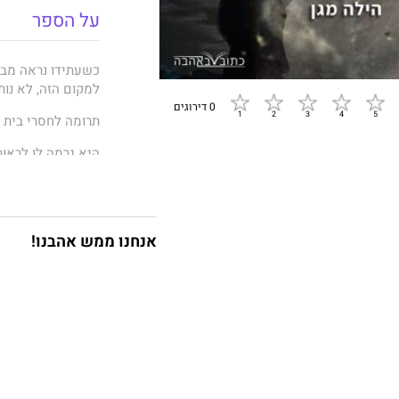
על הספר
כשעתידו נראה מבט
למקום הזה, לא נות
0 דירוגים
תרומה לחסרי בית ל
היא גרמה לו לראו
להכיל ולהבין. הו
שמסמלת את כל מה
עשור שלם שאמור הי
אנחנו ממש אהבנו!
בת שלוש־עשרה כאש
אפילו בסיוטים שלה
בצעד אמיץ ורק לא
ברורה וללא כסף ה
החיפוש אחר זהות
עורך דין סקרן של
שורדת כדי לחיות