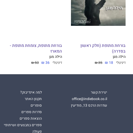
בורחת מתופת (חלק ראשון
בורחת מתופת, צומחת מתופת -
בסדרה)
המארז
הילה מגן
הילה מגן
דיגיטלי
18 ₪
35 ₪
דיגיטלי
36 ₪
50 ₪
יצירת קשר
למה אינדיבוק?
office@indiebook.co.il
תקנון האתר
שדרות הרכס 13, מודיעין
סופרים
סדרות ספרים
הוצאות ספרים
ספרים במבצעים ושיתופי
פעולה