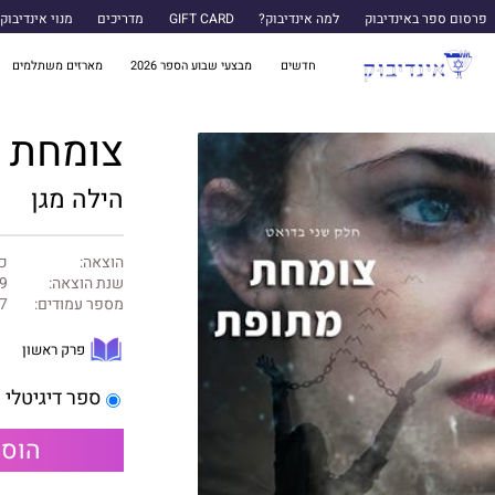
פרסום ספר באינדיבוק
למה אינדיבוק?
GIFT CARD
מדריכים
מנוי אינדיבוק
חדשים
מבצעי שבוע הספר 2026
מארזים משתלמים
צומחת מ
הילה מגן
הוצאה:
כ
שנת הוצאה:
9
מספר עמודים:
7
פרק ראשון
ספר דיגיטלי
הוספ