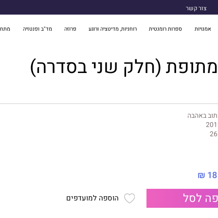
צור קשר
אמנויות
ספרות רומנטית
רוחניות, מדיטציה ורוגע
פרוזה
מד"ב ופנטזיה
מתח 
תופת (חלק שני בסדרה)
תוב באהבה
201
26
18 ₪
ה לסל
הוספה למועדפים