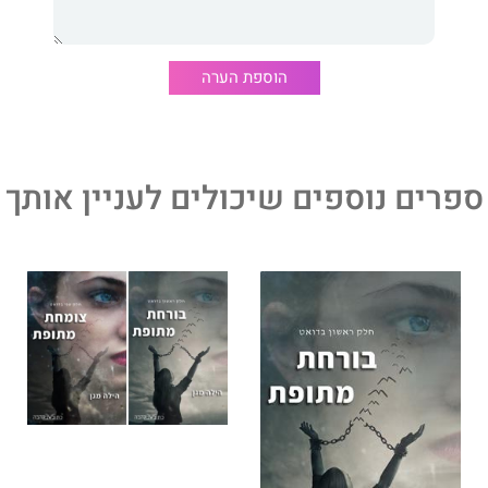
ולה לצמוח תקווה?
כולה לצמוח אהבה?
הוספת הערה
לק השני בדואט, הוא סיפור אהבה בין שני אנשים השייכים
בכל זאת מצליחים לקיים את הבלתי אפשרי, מצליחים למצוא
אה שקיימת בעולם.
ספרים נוספים שיכולים לעניין אותך
 של
הילה מגן
. קדמו לו ספר הביכורים שלה "כרוח סערה", שזכה
חת מתופת
- חלקו הראשון של הדואט.