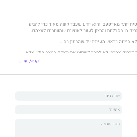
יח יותר מאי־פעם, והוא יודע שעבד קשה מאוד כדי להגיע
רים בו הסבלנות והרצון לעזור לאנשים שמוותרים לעצמם.
א הייתה בראש מעייניו עד שהבחין בה...
ת דברים אחרת, לא למהר לשפוט את האדם הניצב מולו, אלא
א פיתח רגשות שלא חשב שירגיש כלפי אישה זרה, אישה
קרא/י עוד..
 שהוא סולד ממנו.
ה להיות שנות נעוריה הפך לסיוט של חייה. היא הייתה ילדה
ר נחטפה והושלכה לתוך עולם אכזר, עולם שלא היה קיים
. עולם שאין בו מקום לילדות בנות שלוש־עשרה.
חר שנים רבות שבהן איבדה את זהותה, היא בורחת. ללא מטרה
יא
חיה כדי לשרוד
.
ה העצמית שאבדה, הגעגועים למשפחתה ומפגשים מקריים עם
א מרפה ממנה, מעבירים אותה תהליך של הגשמה עצמית. היא
.