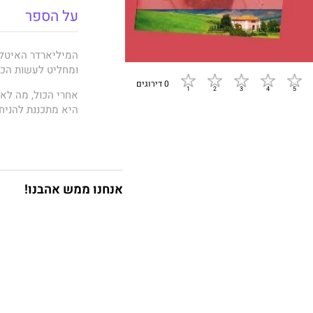
על הספר
המיליארדר האיטלק
ומחליט לעשות הכו
0 דירוגים
אחרי הכול, מה לא
היא מתכננת להניח 
טופז מארשל מחפשת
עד מהרה היא חווה
היא נדהמת כשהוא 
אותה כדי לשמוע מ
אנחנו ממש אהבנו!
בפני קסמו ותחבולות