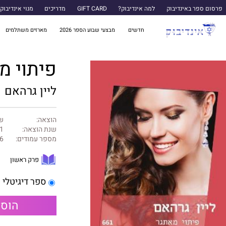
פרסום ספר באינדיבוק
למה אינדיבוק?
GIFT CARD
מדריכים
מנוי אינדיבוק
חדשים
מבצעי שבוע הספר 2026
מארזים משתלמים
פיתוי מ
ליין גרהאם
הוצאה:
של
שנת הוצאה:
1
מספר עמודים:
6
פרק ראשון
ספר דיגיטלי
הוספ