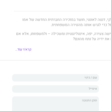
י, דנטה לאונטי, חושד במזכירה החברתית החדשה של אמו
ל כדי לגרש אותה מהטירה המשפחתית.
ישה צעירה, יפה, אינטליגנטית ומשכילה – ולמשפחתו, אלא אם
את ידיה על נתח מהונם?
 אחרי אביה, וזו הסיבה שהביאה אותה אל עולמו של דנטה.
קרא/י עוד..
 את המוניטין האכזרי של דנטה על בשרה. מודעת לחשדותיו,
מפעיל עליה את קסמו האישי המפורסם. דנטה נחוש לפתות
מנה את האמת, ועל טופז לעשות ככל שביכולתה על מנת לעמוד
יו.