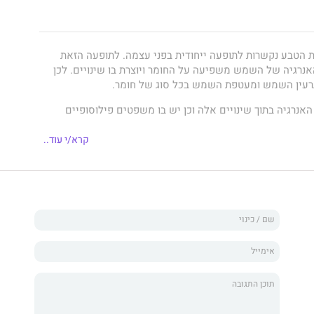
ת הטבע נקשרות לתופעה ייחודית בפני עצמה. לתופעה הזאת
אנרגיה של השמש משפיעה על החומר ויוצרת בו שינויים. לכן
רעין השמש ומעטפת השמש בכל סוג של חומר.
אנרגיה בתוך שינויים אלה וכן יש בו משפטים פילוסופיים
קרא/י עוד..
יה היינו עדים לסקרנותם של בני אדם לגבי הסביבה שלהם
תח!
גם בי, והנה, אני נמצא פה איתכם!
נולד בברית המועצות ועלה לארץ בגיל 7. הוא עוסק מזה כמה שנים
קה באופן עצמאי. הוא מסתקרן לגבי הסביבה שאנחנו חיים בה
בה זו.
יל להשאיר חותם בתוך החומר ולפתח את זה ליצירה!"