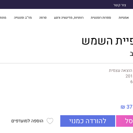
צור קשר
אמנויות
ספרות רומנטית
רוחניות, מדיטציה ורוגע
פרוזה
מד"ב ופנטזיה
מתח 
פיית השמש
ב
201
6
37 ₪
סל
להורדה כמנוי
הוספה למועדפים