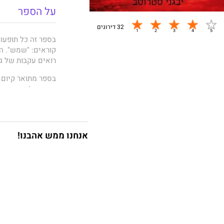
על הספר
32 דירוגים
בספר זה כל תופעו
קוראים: "שמש". ה
רואים עקבות של ג
בספר מתואר קיום ה
ייחודיים!
לאורך כל ההיסטור
והרצון שלהם להתפ
אנחנו ממש אהבנו!
סקרנות זאת חלחלה 
יבגני סטרוסב
בפילוסופיה ובפיזי
ונהנה להתפתח בסבי
"והנה אני כאן בשב