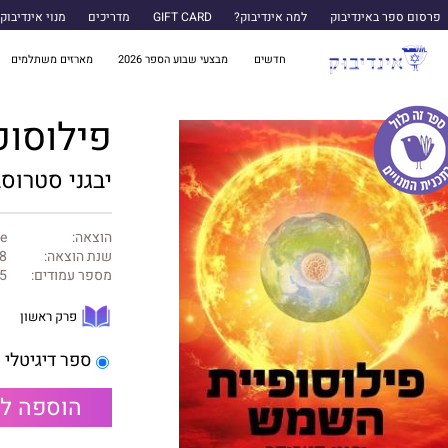
פרסום ספר באינדיבוק
למה אינדיבוק?
GIFT CARD
מדריכים
מנוי אינדיבוק
חדשים
מבצעי שבוע הספר 2026
מארזים משתלמים
פילוסו
יבגני סטרוס
הוצאה:
e הוצאה עצמית
שנת הוצאה:
8
מספר עמודים:
5
פרק ראשון
ספר דיגיטלי
הוספה ל