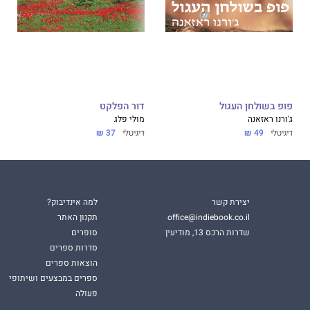
פופ בשולחן העגול
דור הפלקט
ג'ורנו ראזאנה
מולי פלג
דיגיטלי
49 ₪
דיגיטלי
37 ₪
יצירת קשר
למה אינדיבוק?
office@indiebook.co.il
תקנון האתר
שדרות הרכס 13, מודיעין
סופרים
סדרות ספרים
הוצאות ספרים
ספרים במבצעים ושיתופי
פעולה