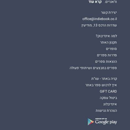
קרא עוד
וז'אנרים.
יצירת קשר
office@indiebook.co.il
שדרות הרכס 13, מודיעין
למה אינדיבוק?
תקנון האתר
סופרים
סדרות ספרים
הוצאות ספרים
ספרים במבצעים ושיתופי פעולה
קניה באתר - שו"ת
איך לרכוש ספר באתר
GIFT CARD
ביטול עסקה
אינדיבלוג
הצהרת נגישות