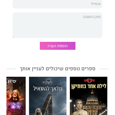
אפרים קיש זיכרונו לברכה (1928–2024), יליד טריפולי, היה סופר
בעל קול ייחודי. כתיבתו שילבה הומור חד, רגישות עמוקה, ויכולת
נדירה להפוך התרחשויות יום־יומיות לסיפורים מלאי חיים וקסם.
יצירתו משקפת את דרכו – איש צנוע, אופטימיסט, חולם וילד נצחי
בנשמתו, שהאמין בטוב שבאדם ומצא יופי בדברים הקטנים של
הבריאה.
הוספת הערה
ספרים נוספים שיכולים לעניין אותך