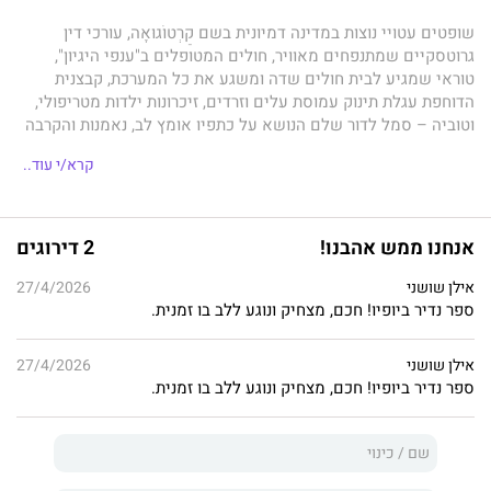
שופטים עטויי נוצות במדינה דמיונית בשם קַרְטוֹגוּאָה, עורכי דין
גרוטסקיים שמתנפחים מאוויר, חולים המטופלים ב"ענפי היגיון",
טוראי שמגיע לבית חולים שדה ומשגע את כל המערכת, קבצנית
הדוחפת עגלת תינוק עמוסת עלים וזרדים, זיכרונות ילדות מטריפולי,
וטוביה – סמל לדור שלם הנושא על כתפיו אומץ לב, נאמנות והקרבה
– כל אלה נפגשים בקובץ הסיפורים של אפרים קיש, הכתוב בתערובת
קרא/י עוד..
מופלאה של הומור שנון, דמיון פרוע וחמלה אנושית עמוקה.
קרטוגואה אינה רק מדינה דמיונית; היא גם מראה לחיים עצמם,
לעיתים משעשעת ולעיתים מכאיבה. לצידה נפרש עולם של פעם:
אנחנו ממש אהבנו!
2 דירוגים
רחובות טריפולי ההומים, ראשית העלייה לארץ ישראל, ואנשים
פשוטים שניסו למצוא רגע של חסד בתוך מציאות משתנה.
אילן שושני
27/4/2026
ספר נדיר ביופיו! חכם, מצחיק ונוגע ללב בו זמנית.
זהו מסע בין סאטירה אלגורית חריפה למציאות ישראלית מוכרת –
פסיפס של סיפורים מצחיקים ונוגעים ללב, שדרכם נחשף אט־אט מה
באמת חשוב בחיים.
אילן שושני
27/4/2026
ספר נדיר ביופיו! חכם, מצחיק ונוגע ללב בו זמנית.
🌿כולל מילון לטריפוליטנית מדוברת