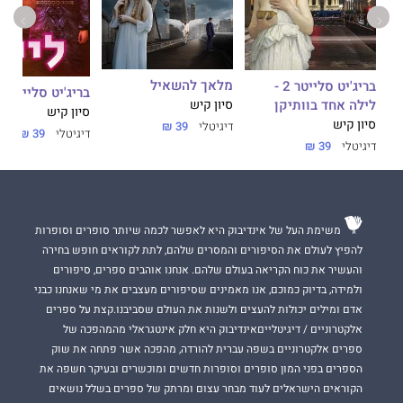
- אל
מלאך להשאיל
בריג'יט סלייטר 2 -
בריג'יט סלייטר 3 - לייט
לילה אחד בוותיקן
סיון קיש
סיון קיש
סיון קיש
דיגיטלי
39 ₪
דיגיטלי
39 ₪
דיגיטלי
39 ₪
משימת העל של אינדיבוק היא לאפשר לכמה שיותר סופרים וסופרות
להפיץ לעולם את הסיפורים והמסרים שלהם, לתת לקוראים חופש בחירה
והעשיר את כוח הקריאה בעולם שלהם. אנחנו אוהבים ספרים, סיפורים
ולמידה, בדיוק כמוכם, אנו מאמינים שסיפורים מעצבים את מי שאנחנו כבני
אדם ומילים יכולות להעצים ולשנות את העולם שסביבנו.קצת על ספרים
אלקטרוניים / דיגיטלייםאינדיבוק היא חלק אינטגראלי מהמהפכה של
ספרים אלקטרוניים בשפה עברית להורדה, מהפכה אשר פתחה את שוק
הספרים בפני המון סופרים וסופרות חדשים ומוכשרים ובעיקר חשפה את
הקוראים הישראלים לעוד מבחר עצום ומרתק של ספרים בשלל נושאים