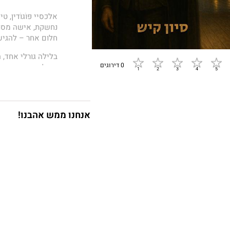
אלכסיי פּוֹגוֹדין,
נחשקת, אישה מסור
חלום אחר – להגיע 
בלילה גורלי אחד, 
0 דירוגים
הפולני, מותיר מאחור
בעקבותיו, נחוש בדע
הסוחבת על כתפיה 
להתמודד לבדה עם 
אנחנו ממש אהבנו!
מעבר לאוקיינוס, אל
צעירה עיוורת שמגי
קשוחים, תככים ואש
עצמו לכוד במאבק 
בברודווי לבין רוח
שוקע עמוק יותר בת
את ז'אן ולז'אן ב"ע
כך שהוא מתחיל להא
האם הוא רק שחקן
עליו לגמרי והפכה 