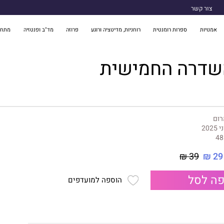
צור קשר
אמנויות
ספרות רומנטית
רוחניות, מדיטציה ורוגע
פרוזה
מד"ב ופנטזיה
מתח 
השדרה החמישית
רום
 2025
48
39 ₪
29 ₪
ה לסל
הוספה למועדפים