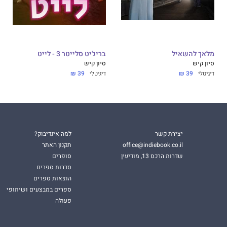
מלאך להשאיל
בריג'יט סלייטר 3 - לייט
סיון קיש
סיון קיש
דיגיטלי
39 ₪
דיגיטלי
39 ₪
יצירת קשר
למה אינדיבוק?
office@indiebook.co.il
תקנון האתר
שדרות הרכס 13, מודיעין
סופרים
סדרות ספרים
הוצאות ספרים
ספרים במבצעים ושיתופי
פעולה