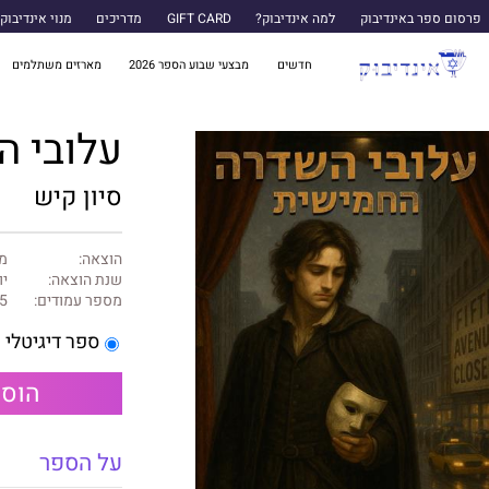
פרסום ספר באינדיבוק
למה אינדיבוק?
GIFT CARD
מדריכים
מנוי אינדיבוק
חדשים
מבצעי שבוע הספר 2026
מארזים משתלמים
עלובי 
סיון קיש
הוצאה:
מ
שנת הוצאה:
יוני
מספר עמודים:
5
ספר דיגיטלי
הוספ
על הספר