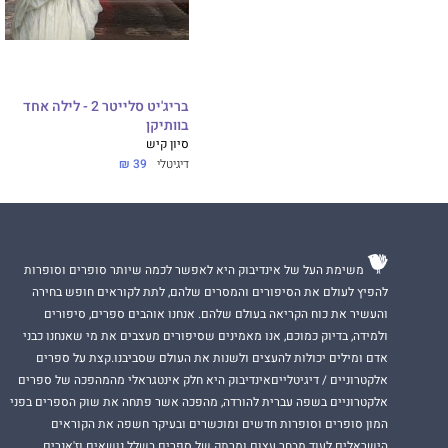
בריג'יט סלייטר 2 - לילה אחד
בוותיקן
סיון קיש
דיגיטלי
39 ₪
משימת העל של אינדיבוק היא לאפשר לכמה שיותר סופרים וסופרות
להפיץ לעולם את הסיפורים והמסרים שלהם, לתת לקוראים חופש בחירה
והעשיר את כוח הקריאה בעולם שלהם. אנחנו אוהבים ספרים, סיפורים
ולמידה, בדיוק כמוכם, אנו מאמינים שסיפורים מעצבים את מי שאנחנו כבני
אדם ומילים יכולות להעצים ולשנות את העולם שסביבנו.קצת על ספרים
אלקטרוניים / דיגיטלייםאינדיבוק היא חלק אינטגראלי מהמהפכה של ספרים
אלקטרוניים בשפה עברית להורדה, מהפכה אשר פתחה את שוק הספרים בפני
המון סופרים וסופרות חדשים ומוכשרים ובעיקר חשפה את הקוראים
הישראלים לעוד מבחר עצום ומרתק של ספרים בשלל נושאים וז'אנרים.