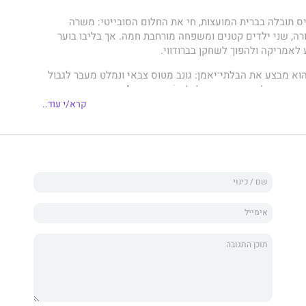
 טייס תובלה בברית המועצות, חי את החלום הסובייטי: משרה
ה, שני ילדים קטנים ומשפחה מורחבת חמה. אך בליבו בוער
לאמריקה ולהפוך לשחקן בברודווי.
הוא מבצע את הבלתי־יאמן: גונב מטוס צבאי ונמלט מעבר לגבול
יו את כל אהוביו. קפטן לוּצֶ'נקוֹ, חוקר הקג"ב הקשוח, יוצא
תו להחזירו – חי או מת. ובינתיים, אשתו, מריה אַנדרֵייבנָה,
קרא/י עוד..
שנים רבות של הקרבה וטיפול מסור בכל בני המשפחה, נאלצת
השלכות מעשיו ועם הצל האפל של הבגידה.
כסיי, שהגיע לניו יורק, הופך לשחקן מפורסם ופוגש בברייטון,
עה לכרך הגדול עם חלום לשיר, ונשאב לעולם של חיי רחוב
ליות. במקביל, ההצלחה גובה ממנו מחיר כבד, והוא מוצא את
פנימי אין־סופי, קרוע בין השאיפה להמשיך ולכבוש את הבמות
ות הרפאים של חייו הקודמים. ככל שהוא מטפס גבוה יותר, הוא
הומות של שיגעון, וחי בעולם של רודפים ונרדפים. כשהוא מגלם
לובי החיים
"
, הגבולות בין הדמיון למציאות מיטשטשים – עד כדי
מין שהוא אכן ז'אן ולז'אן.
 שמגלם תפקיד, או שמא הדמות שאותה הוא מגלם השתלטה
אותו לאדם שהוא אינו מכיר?