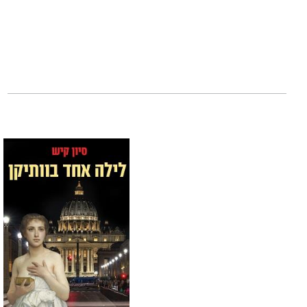
עלובי השדרה הח
של אלה שחיים במג
זהו ספרה השביעי 
הקודמים קצרו תשבח