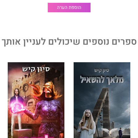
מישית
הוא סיפורם של האנשים השקופים החיים בשולי החברה,
הוספת הערה
דלי שן, ושל אלה שנאלצים לשלם מחיר כבד למען האהבה.
של ד"ר
סיון קיש
(M.D), בוגרת לימודי רפואה ברומא, שספריה
ספרים נוספים שיכולים לעניין אותך
ות רבות והפכו לרבי־מכר.