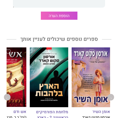
לאויבים, גורל בית סטארק תלוי על כף המאזניים, וכל צד עושה את
מרב המאמצים להכריע במאבק הקטלני מכול: משחקי הכס.
הוספת הערה
זהו הספר הראשון בסדרת הספרים המופלאה של ג'ורג' מרטין –
שיר
של אש ושל קרח
. סדרה זו מהווה יצירת מופת אמיתית של פנטזיה,
המכילה את המיטב שמציע הז'אנר. קסם, מסתורין, תככים, אהבה
והרפתקאות ממלאים את דפי האגדה המופלאה הזאת.
ספרים נוספים שיכולים לעניין אותך
הסדרה רחבת היריעה של ג'ורג' מרטין הינה אחד מההישגים הגדולים
ביותר בספרות של ימינו
אש ודם
אומן השיר
מלחמת הפורמיקים
הראשונה 2 - הארץ
ג'ורג' ר.ר. מרטין
אורסון סקוט קארד