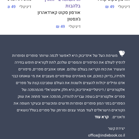
בלהבות
דיגיטלי
49 ₪
דיגיטלי
49 ₪
אורסון סקוט קארד
אהרון
ג'ונסטון
דיגיטלי
49 ₪
משימת העל של אינדיבוק היא לאפשר לכמה שיותר סופרים וסופרות
להפיץ לעולם את הסיפורים והמסרים שלהם, לתת לקוראים חופש בחירה
והעשיר את כוח הקריאה בעולם שלהם. אנחנו אוהבים ספרים, סיפורים
ולמידה, בדיוק כמוכם, אנו מאמינים שסיפורים מעצבים את מי שאנחנו כבני
אדם ומילים יכולות להעצים ולשנות את העולם שסביבנו.קצת על ספרים
אלקטרוניים / דיגיטלייםאינדיבוק היא חלק אינטגראלי מהמהפכה של
ספרים אלקטרוניים בשפה עברית להורדה, מהפכה אשר פתחה את שוק
הספרים בפני המון סופרים וסופרות חדשים ומוכשרים ובעיקר חשפה את
הקוראים הישראלים לעוד מבחר עצום ומרתק של ספרים בשלל נושאים
קרא עוד
וז'אנרים.
יצירת קשר
office@indiebook.co.il