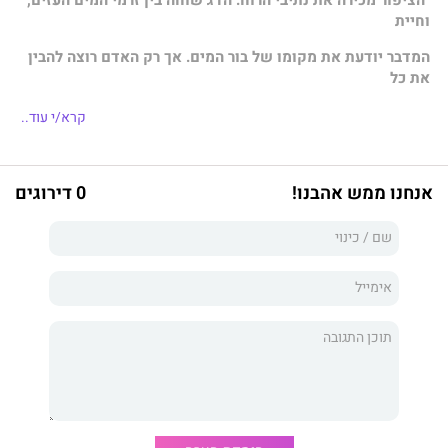
וחיית
המדבר יודעת את מקומו של בור המים. אך רק האדם רוצה להבין
את כל
אלה. כדי להבין, אתה צריך להתנסות ברגשות העזים ביותר
קרא/י עוד..
וללחום
בכוחות ההרסניים ביותר."
אנחנו ממש אהבנו!
0 דירוגים
באחד מימי החורף, כשהגשם מקיש על התריסים והריקנות סוגרת
עליו, דניאל, צעיר תל־אביבי רדוף סיוטים, נשאב מתוך חייו האפורים
אל עולם אחר. זהו עולם של ערבות אינסופיות, שבו הרוח שורקת בין
אוהלי נוודים וזאבים מייללים אל הירח.
ג'אגטאי, הלוחם העשוי ללא חת, מזהה בדניאל את הניצוץ החיוני
להגשמת חלומו: איחוד השבטים ויצירת ממלכה שתהילתה תיזכר
לדורות. אל מסעם מצטרפת הילדה אור, יתומה מסתורית עם
כישרונות על־טבעיים.
דניאל המהוסס מבין כי זוהי שעת הכושר שלו. כדי להגשים את חזון
האיחוד ולעצור את הכוחות האפלים המתארגנים נגדם, עליו לבנות
את עצמו מחדש ולהפוך לגיבור שנועד להיות. הוא לומד את שפת