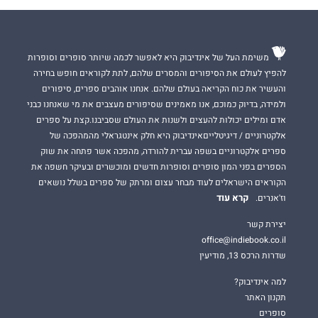
משימת העל של אינדיבוק היא לאפשר לכמה שיותר סופרים וסופרות
להפיץ לעולם את הסיפורים והמסרים שלהם, לתת לקוראים חופש בחירה
והעשיר את כוח הקריאה בעולם שלהם. אנחנו אוהבים ספרים, סיפורים
ולמידה, בדיוק כמוכם, אנו מאמינים שסיפורים מעצבים את מי שאנחנו כבני
אדם ומילים יכולות להעצים ולשנות את העולם שסביבנו.קצת על ספרים
אלקטרוניים / דיגיטלייםאינדיבוק היא חלק אינטגראלי מהמהפכה של
ספרים אלקטרוניים בשפה עברית להורדה, מהפכה אשר פתחה את שוק
הספרים בפני המון סופרים וסופרות חדשים ומוכשרים ובעיקר חשפה את
הקוראים הישראלים לעוד מבחר עצום ומרתק של ספרים בשלל נושאים
קרא עוד
וז'אנרים.
יצירת קשר
office@indiebook.co.il
שדרות הרכס 13, מודיעין
למה אינדיבוק?
תקנון האתר
סופרים