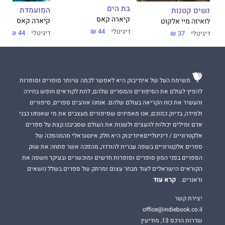
בת הים
המועמדת
נשים קטנות
קיארה קאס
קיארה קאס
לואיזה מיי אלקוט
דיגיטלי
44 ₪
דיגיטלי
44 ₪
דיגיטלי
37 ₪
משימת העל של אינדיבוק היא לאפשר לכמה שיותר סופרים וסופרות
להפיץ לעולם את הסיפורים והמסרים שלהם, לתת לקוראים חופש בחירה
והעשיר את כוח הקריאה בעולם שלהם. אנחנו אוהבים ספרים, סיפורים
ולמידה, בדיוק כמוכם, אנו מאמינים שסיפורים מעצבים את מי שאנחנו כבני
אדם ומילים יכולות להעצים ולשנות את העולם שסביבנו.קצת על ספרים
אלקטרוניים / דיגיטלייםאינדיבוק היא חלק אינטגראלי מהמהפכה של
ספרים אלקטרוניים בשפה עברית להורדה, מהפכה אשר פתחה את שוק
הספרים בפני המון סופרים וסופרות חדשים ומוכשרים ובעיקר חשפה את
הקוראים הישראלים לעוד מבחר עצום ומרתק של ספרים בשלל נושאים
קרא עוד
וז'אנרים.
יצירת קשר
office@indiebook.co.il
שדרות הרכס 13, מודיעין