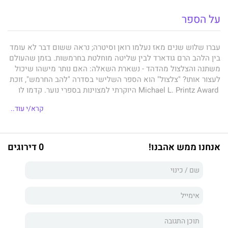
על הספר
עברו שלוש שנים מאז נעלמו רואן וסיטרה; נראה ששום דבר לא עומד
בין הלהב הרם גודארד לבין שליטה מוחלטת בחרמשות. בזמן שהעולם
משתנה והצלצול מהדהד - נשארת השאלה: האם נותר מישהו שיכול
לעצור אותו? "צלצול" הוא הספר השלישי בסדרה "להב החרמש", זוכת
Michael L. Printz Award היוקרתי למצוינות בספרי נוער. קדמו לו
רבי המכר "החרמש" ו"עננה". לגיל 13+.
קרא/י עוד..
דבר עורכת האתר:
אנחנו ממש אהבנו!
0 דירוגים
עולם פנטסטי ודיסטופי שנבנה ביד אמן ובו דמויות מרתקות.
בניית עלילה מצוינת המובילה לחווית קריאה מספקת ומהנה.