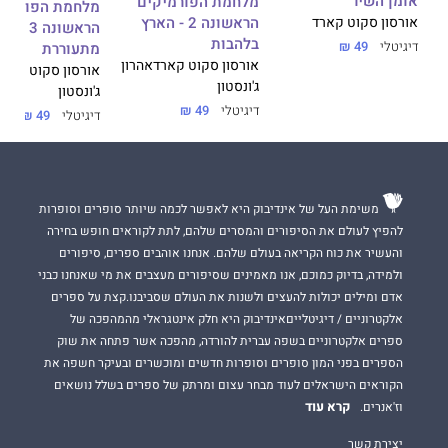
אומן השיר
מלחמת הפורמיקים
מלחמת הפורמיק
הראשונה 2 - הארץ
אורסון סקוט קארד
הראשונה 3 
ן
בלהבות
דיגיטלי
49 ₪
מתעוררת
אורסון סקוט קארד
אהרון
אורסון סקוט קארד
ג'ונסטון
ג'ונסטון
דיגיטלי
49 ₪
דיגיטלי
49 ₪
משימת העל של אינדיבוק היא לאפשר לכמה שיותר סופרים וסופרות
להפיץ לעולם את הסיפורים והמסרים שלהם, לתת לקוראים חופש בחירה
והעשיר את כוח הקריאה בעולם שלהם. אנחנו אוהבים ספרים, סיפורים
ולמידה, בדיוק כמוכם, אנו מאמינים שסיפורים מעצבים את מי שאנחנו כבני
אדם ומילים יכולות להעצים ולשנות את העולם שסביבנו.קצת על ספרים
אלקטרוניים / דיגיטלייםאינדיבוק היא חלק אינטגראלי מהמהפכה של
ספרים אלקטרוניים בשפה עברית להורדה, מהפכה אשר פתחה את שוק
הספרים בפני המון סופרים וסופרות חדשים ומוכשרים ובעיקר חשפה את
הקוראים הישראלים לעוד מבחר עצום ומרתק של ספרים בשלל נושאים
קרא עוד
וז'אנרים.
יצירת קשר