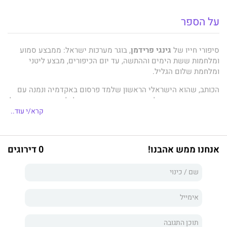
על הספר
סיפורי חייו של
גינגי פרידמן
, בוגר מערכות ישראל: ממבצע סמוע
ומלחמות ששת הימים וההתשה, עד יום הכיפורים, מבצע ליטני
ומלחמת שלום הגליל.
הכותב, שהוא הישראלי הראשון שלמד פרסום באקדמיה ונמנה עם
האבות המייסדים של הפרסום המודרני בישראל, לוקח את הקורא אל
עולמות האבסורד, הגריז והחול של השירות הצבאי ואל המציאות
קרא/י עוד..
המרה של הקרבות נעדרי תהילת הגבורה.
הכותב משתף את הקורא בחוויותיו כסטודנט בלונדון, בימיה העליזים,
אנחנו ממש אהבנו!
0 דירוגים
ומכניס אותו אל מאחורי הקלעים של תעשיית הפרסום הישראלית,
מראשיתה ועד ימינו אלה.
הספר הוא מקבץ של זיכרונות, חוויות, אנקדוטות ותובנות שאגר הכותב
במשך מסע חייו, שהתרחשו בין ההמתנות בתורים.