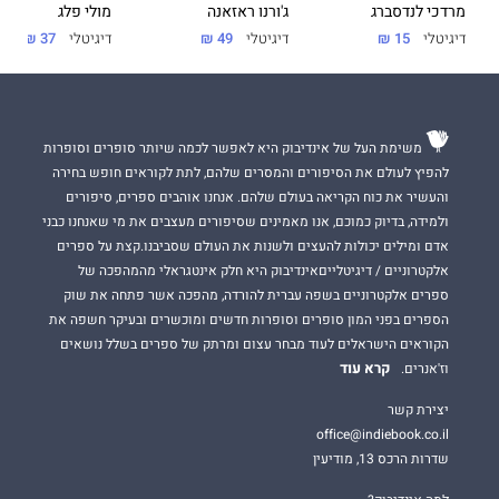
מרדכי לנדסברג
מולי פלג
ג'ורנו ראזאנה
דיגיטלי
15 ₪
דיגיטלי
37 ₪
דיגיטלי
49 ₪
משימת העל של אינדיבוק היא לאפשר לכמה שיותר סופרים וסופרות
להפיץ לעולם את הסיפורים והמסרים שלהם, לתת לקוראים חופש בחירה
והעשיר את כוח הקריאה בעולם שלהם. אנחנו אוהבים ספרים, סיפורים
ולמידה, בדיוק כמוכם, אנו מאמינים שסיפורים מעצבים את מי שאנחנו כבני
אדם ומילים יכולות להעצים ולשנות את העולם שסביבנו.קצת על ספרים
אלקטרוניים / דיגיטלייםאינדיבוק היא חלק אינטגראלי מהמהפכה של
ספרים אלקטרוניים בשפה עברית להורדה, מהפכה אשר פתחה את שוק
הספרים בפני המון סופרים וסופרות חדשים ומוכשרים ובעיקר חשפה את
הקוראים הישראלים לעוד מבחר עצום ומרתק של ספרים בשלל נושאים
קרא עוד
וז'אנרים.
יצירת קשר
office@indiebook.co.il
שדרות הרכס 13, מודיעין