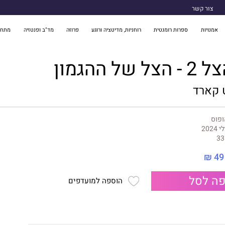
צור קשר
אמנויות
ספרות רומנטית
רוחניות, מדיטציה ורוגע
פרוזה
מד"ב ופנטזיה
מתח 
ל ההגמון
 קארד
ופוס
י 2024
33
49 ₪
ה לסל
הוספה למועדפים