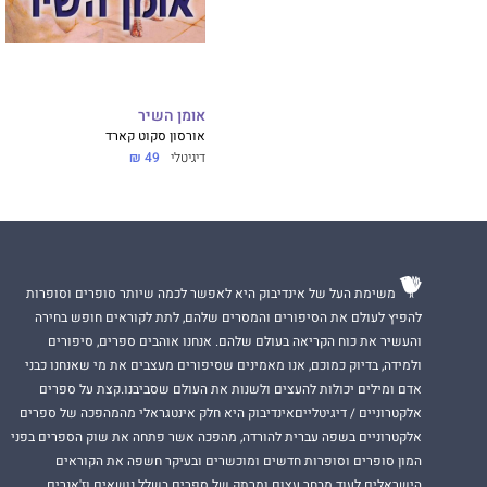
אומן השיר
אורסון סקוט קארד
דיגיטלי
49 ₪
משימת העל של אינדיבוק היא לאפשר לכמה שיותר סופרים וסופרות
להפיץ לעולם את הסיפורים והמסרים שלהם, לתת לקוראים חופש בחירה
והעשיר את כוח הקריאה בעולם שלהם. אנחנו אוהבים ספרים, סיפורים
ולמידה, בדיוק כמוכם, אנו מאמינים שסיפורים מעצבים את מי שאנחנו כבני
אדם ומילים יכולות להעצים ולשנות את העולם שסביבנו.קצת על ספרים
אלקטרוניים / דיגיטלייםאינדיבוק היא חלק אינטגראלי מהמהפכה של ספרים
אלקטרוניים בשפה עברית להורדה, מהפכה אשר פתחה את שוק הספרים בפני
המון סופרים וסופרות חדשים ומוכשרים ובעיקר חשפה את הקוראים
הישראלים לעוד מבחר עצום ומרתק של ספרים בשלל נושאים וז'אנרים.