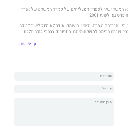
א המשך ישיר לספריו המצליחים של קארד המשחק של אנדר
פרס גפן לשנת 2001
ין וחבריהם נגמרה. האויב הושמד. אנדר לא יכול לשוב לכוכב
ריו שבים הביתה למשפחותיהם, מתפזרים ברחבי כוכב הלכת.
יום החיצוני, כדור הארץ הופך שוב לשדה קרב. אומות מתחרות
קרא/י עוד..
, וילדי בית הספר לקרב אינם רק גיבורים לאומיים, הם כלי נשק
דינותיהם.
ריו של אנדר לקרב האחרון על ידי גורם לא ידוע. רק בין נמלט,
ל אנדר, פיטר וויגין. פיטר, הנער שמתמרן זה שנים את הפוליטיקה
קלעים.
עצמו לתפקיד שליט העולם.