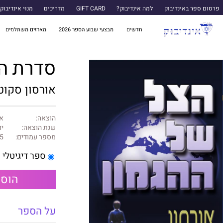
פרסום ספר באינדיבוק
למה אינדיבוק?
GIFT CARD
מדריכים
מנוי אינדיבוק
חדשים
מבצעי שבוע הספר 2026
מארזים משתלמים
סדרת הצל 2 - הצל ש
אורסון סקוט
הוצאה:
א
שנת הוצאה:
יול
מספר עמודים:
5
ספר דיגיטלי
הוספ
על הספר