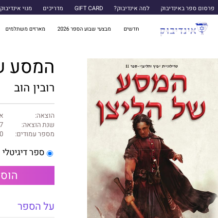
פרסום ספר באינדיבוק
למה אינדיבוק?
GIFT CARD
מדריכים
מנוי אינדיבוק
חדשים
מבצעי שבוע הספר 2026
מארזים משתלמים
המסע ש
רובין הוב
הוצאה:
א
שנת הוצאה:
7
מספר עמודים:
0
ספר דיגיטלי
הוספ
על הספר