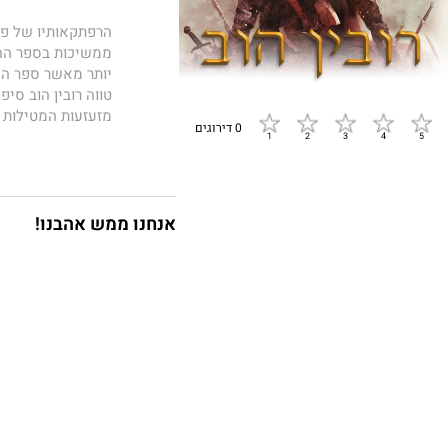
הרפתקאותיו של פי
ממשיכות בספר ההמ
יותר מאשר ספר המ
טווה רובין הוב סי
מזעזעות המטילות 
0 דירוגים
להאפיל גם על תקו
לפני זמן רב, שינו
עתיד שושלת הרואי
הליצן גוסס, פצוע 
אנחנו ממש אהבנו!
בעולם תלויות בכוח
בגלל בריאותו הכוש
המלכות, מתרשל פיץ
האהובה נחטפת בי
בליצן – ככלי נשק.
אבל פיץ-אביר הרו
העתיק. ואף שכישו
שלמדו אותן, אינן נ
יותר מהאדם שלא נ