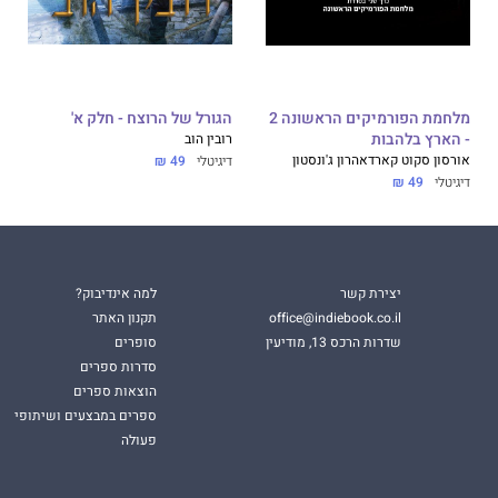
מלחמת הפורמיקים הראשונה 2
הגורל של הרוצח - חלק א'
- הארץ בלהבות
רובין הוב
אורסון סקוט קארד
אהרון ג'ונסטון
דיגיטלי
49 ₪
דיגיטלי
49 ₪
יצירת קשר
למה אינדיבוק?
office@indiebook.co.il
תקנון האתר
שדרות הרכס 13, מודיעין
סופרים
סדרות ספרים
הוצאות ספרים
ספרים במבצעים ושיתופי
פעולה