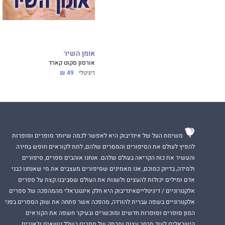
אומן השיר
אורסון סקוט קארד
דיגיטלי
49 ₪
משימת העל של אינדיבוק היא לאפשר לכמה שיותר סופרים וסופרות
להפיץ לעולם את הסיפורים והמסרים שלהם, לתת לקוראים חופש בחירה
והעשיר את כוח הקריאה בעולם שלהם. אנחנו אוהבים ספרים, סיפורים
ולמידה, בדיוק כמוכם, אנו מאמינים שסיפורים מעצבים את מי שאנחנו כבני
אדם ומילים יכולות להעצים ולשנות את העולם שסביבנו.קצת על ספרים
אלקטרוניים / דיגיטלייםאינדיבוק היא חלק אינטגראלי מהמהפכה של ספרים
אלקטרוניים בשפה עברית להורדה, מהפכה אשר פתחה את שוק הספרים בפני
המון סופרים וסופרות חדשים ומוכשרים ובעיקר חשפה את הקוראים
הישראלים לעוד מבחר עצום ומרתק של ספרים בשלל נושאים וז'אנרים.