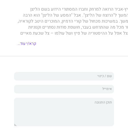
ץ-אביר הרואה למרחק וחברו המסתורי הידוע בשם הליצן
שך ל"הרוצח של הליצן". אבל "המסע של הליצן" הוא הרבה
שך. במשיכות מכחול של קורי הדמיון, המוכרים היטב לקוראיה,
פור מכל מה שהתרחש בעבר, חושפת סודות נסתרים וקנוניות
צל אפל על ההיסטוריה של פיץ ושל עולמו – צל שכעת מאיים
ות העתיד.
קרא/י עוד..
 פיץ והליצן את העולם, החזירו את קסם הדרקונים והבטיחו את
ם למרחק ואת יציבות הממלכה. או כך הם חשבו. אבל עכשיו
בעקבות מפגשו עם האנשים החיוורים, שתוכניותיהם לשלוט
ות שהליצן חולק עם בתו של פיץ.
לת של הליצן, ומפני שהוא מעורב, שלא לפי רצונו, בקנוניות חצר
 בתפקידו... וברגע נוראי אחד, מתפורר עולמו כאשר בתו
די אותם אנשים הרוצים להשתמש בה כפי שהשתמשו בעבר
אה למרחק נושא באמתחתו כמה כלי נשק. בעורקיו זורם הקסם
רי הרוצח שלו התעמעמו עם השנים, מיומנויות כאלה, לאחר
שכחות כה בקלות. וכעת יגלו אויביו וחבריו כי אין אדם מסוכן
ותר לו מה להפסיד.