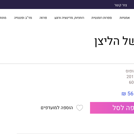
צור קשר
אמנויות
ספרות רומנטית
רוחניות, מדיטציה ורוגע
פרוזה
מד"ב ופנטזיה
מתח 
ל הליצן
ופוס
201
60
56 ₪
ה לסל
הוספה למועדפים