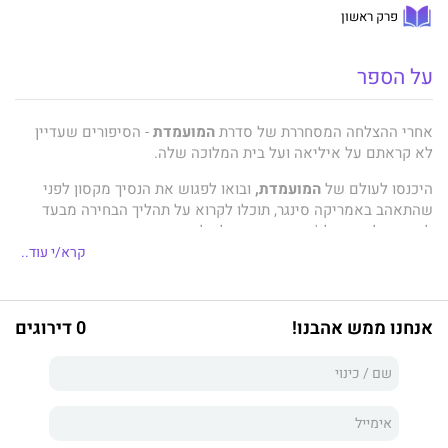
פרק ראשון
על הספר
אחרי ההצלחה המסחררת של סדרת
המועמדת
- הסיפורים שעדיין
לא קראתם על איליאה ועל בית המלוכה שלה.
היכנסו לעולם של
המועמדת,
ובואו לפגוש את הנסיך מקסון לפני
שהתאהב באמריקה סינגר, תוכלו לקרוא על תהליך הבחירה מבעד
לעיניו של אסֶּפן לג'ר, השומר שנאלץ לראות את אהבתו הראשונה
נסחפת ממנו והלאה, ועל המועמדת שמתאהבת בבחור שאיננו הנסיך...
קרא/י עוד..
קיארה קאס
מוסיפה פרטים על הגיבורות והגיבורים שאהבנו בסדרת
אנחנו ממש אהבנו!
0 דירוגים
סיפורים מרתקת, שגם היא, כמו כל ספרי הסדרה, שבתה את לב
המעריצים ונחלה הצלחה בעולם כולו.