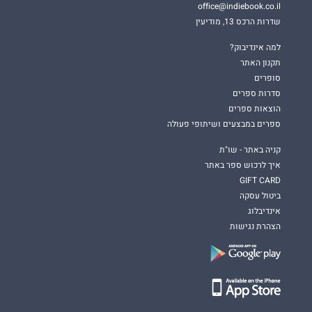
office@indiebook.co.il
שדרות הרכס 13, מודיעין
למה אינדיבוק?
תקנון האתר
סופרים
סדרות ספרים
הוצאות ספרים
ספרים במבצעים ושיתופי פעולה
קניה באתר - שו"ת
איך לרכוש ספר באתר
GIFT CARD
ביטול עסקה
אינדיבלוג
הצהרת נגישות