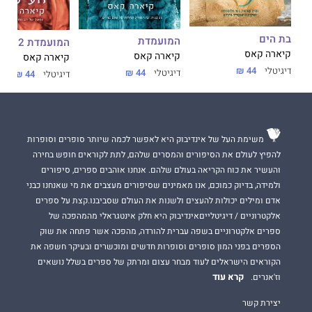
בת הים
המועמדת
המועמדת 2 - העילית
קיארה קאס
קיארה קאס
קיארה קאס
דיגיטלי
44 ₪
דיגיטלי
44 ₪
דיגיטלי
44 ₪
משימת העל של אינדיבוק היא לאפשר לכמה שיותר סופרים וסופרות
להפיץ לעולם את הסיפורים והמסרים שלהם, לתת לקוראים חופש בחירה
והעשיר את כוח הקריאה בעולם שלהם. אנחנו אוהבים ספרים, סיפורים
ולמידה, בדיוק כמוכם, אנו מאמינים שסיפורים מעצבים את מי שאנחנו כבני
אדם ומילים יכולות להעצים ולשנות את העולם שסביבנו.קצת על ספרים
אלקטרוניים / דיגיטלייםאינדיבוק היא חלק אינטגראלי מהמהפכה של
ספרים אלקטרוניים בשפה עברית להורדה, מהפכה אשר פתחה את שוק
הספרים בפני המון סופרים וסופרות חדשים ומוכשרים ובעיקר חשפה את
הקוראים הישראלים לעוד מבחר עצום ומרתק של ספרים בשלל נושאים
קרא עוד
וז'אנרים.
יצירת קשר