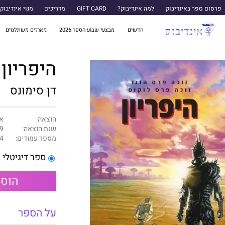
פרסום ספר באינדיבוק
למה אינדיבוק?
GIFT CARD
מדריכים
מנוי אינדיבוק
חדשים
מבצעי שבוע הספר 2026
מארזים משתלמים
היפריון
דן סימונס
הוצאה:
א
שנת הוצאה:
9
מספר עמודים:
4
ספר דיגיטלי
הוספ
על הספר