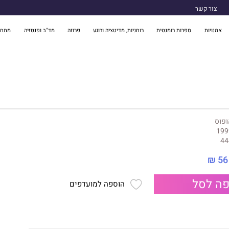
צור קשר
אמנויות
ספרות רומנטית
רוחניות, מדיטציה ורוגע
פרוזה
מד"ב ופנטזיה
מתח 
ופוס
199
44
56 ₪
ה לסל
הוספה למועדפים