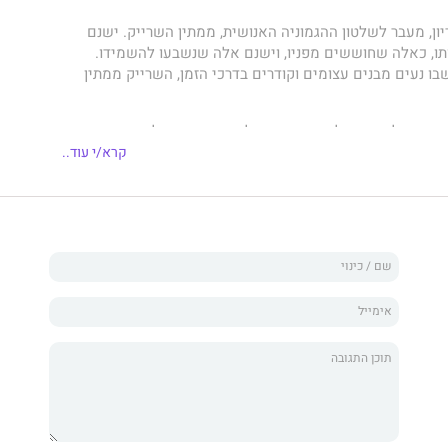
ן, מעבר לשלטון ההגמוניה האנושית, ממתין השרייק. ישנם
ו, כאלה שחוששים מפניו, וישנם אלה שנשבעו להשמידו.
בו נעים מבנים עצומים וקודרים בדרכי הזמן, השרייק ממתין
ין, כשגלקסיה שלמה שרויה במלחמה, שבעה צליינים יוצאים
נה להיפריון בחיפוש אחר תשובות לחידות הבלתי פתורות של
קרא/י עוד..
 נושא תקווה נואשת - וסוד נורא. ואחד מהם עשוי לאחוז את
דו.
ראשון ברביעיית הספרים המעולה, סדרת הקנטוס של היפריון,
ם: נפילתו של היפריון, אנדמיון ועליית אנדמיון. זוכה פרס הוגו
טוב ביותר.