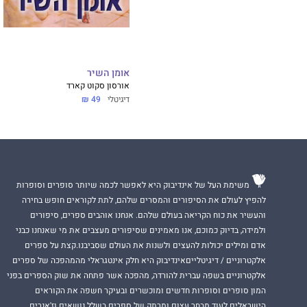
אומן השיר
אורסון סקוט קארד
דיגיטלי
49 ₪
משימת העל של אינדיבוק היא לאפשר לכמה שיותר סופרים וסופרות
להפיץ לעולם את הסיפורים והמסרים שלהם, לתת לקוראים חופש בחירה
והעשיר את כוח הקריאה בעולם שלהם. אנחנו אוהבים ספרים, סיפורים
ולמידה, בדיוק כמוכם, אנו מאמינים שסיפורים מעצבים את מי שאנחנו כבני
אדם ומילים יכולות להעצים ולשנות את העולם שסביבנו.קצת על ספרים
אלקטרוניים / דיגיטלייםאינדיבוק היא חלק אינטגראלי מהמהפכה של ספרים
אלקטרוניים בשפה עברית להורדה, מהפכה אשר פתחה את שוק הספרים בפני
המון סופרים וסופרות חדשים ומוכשרים ובעיקר חשפה את הקוראים
הישראלים לעוד מבחר עצום ומרתק של ספרים בשלל נושאים וז'אנרים.