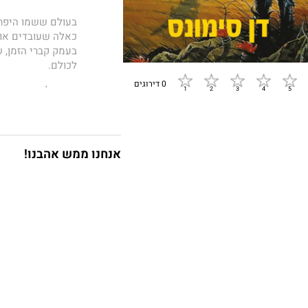
בעולם ששמו היפריו
כאלה שעובדים אות
בעמק קברי הזמן, ש
לכולם.
0 דירוגים
ערב מלחמת יום הד
לעלייה לרגל האחרו
חייהם. כל אחד מהם
גורל האנושות בכף י
אנחנו ממש אהבנו!
היפריון
הוא הספר ה
שספרים נוספים בה ה
ופרס לוקוס לספר ה