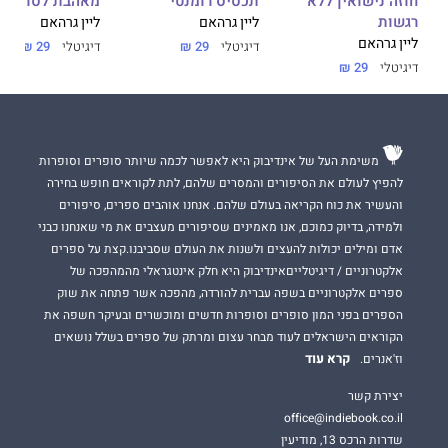
חוזה נישואין ללא
תכסיס רומנטי
מאהבת לסופי ש
רגשות
ליין גרהאם
ליין גרהאם
ליין גרהאם
דיגיטלי
29 ₪
דיגיטלי
29 ₪
דיגיטלי
29 ₪
משימת העל של אינדיבוק היא לאפשר לכמה שיותר סופרים וסופרות
להפיץ לעולם את הסיפורים והמסרים שלהם, לתת לקוראים חופש בחירה
והעשיר את כוח הקריאה בעולם שלהם. אנחנו אוהבים ספרים, סיפורים
ולמידה, בדיוק כמוכם, אנו מאמינים שסיפורים מעצבים את מי שאנחנו כבני
אדם ומילים יכולות להעצים ולשנות את העולם שסביבנו.קצת על ספרים
אלקטרוניים / דיגיטלייםאינדיבוק היא חלק אינטגראלי מהמהפכה של
ספרים אלקטרוניים בשפה עברית להורדה, מהפכה אשר פתחה את שוק
הספרים בפני המון סופרים וסופרות חדשים ומוכשרים ובעיקר חשפה את
הקוראים הישראלים לעוד מבחר עצום ומרתק של ספרים בשלל נושאים
קרא עוד
וז'אנרים.
יצירת קשר
office@indiebook.co.il
שדרות הרכס 13, מודיעין