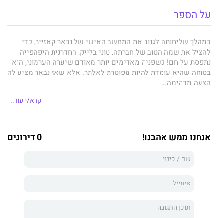
על הספר
במהלך שליחותה לגנוב את המחשב האישי של נבאר קאזייר, כדי
להציל את שמה הטוב של חברתה, טוני בלייק, החדרנית היפהפייה
נתפסת על חם! כשפניה מאדימים יותר מאודם שיערה הערמוני, היא
בטוחה שהיא עומדת להיות מפוטרת לאלתר. אלא שאז נבאר מציע לה
הצעה מדהימה...
המיליארדר ששמו הולך לפניו, רוצה למנוע מהעיתונאים החטטניים
קרא/י עוד..
מלחפור בעברו השערורייתי, וטוני יכולה להיות ההסחה המושלמת.
אבל טוני לא משתפת פעולה בקלות. והניסיון לשכנע אותה מתגלה
כאתגר לא פשוט...
אנחנו ממש אהבנו!
0 דירוגים