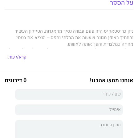
על הספר
ניק כריסטאקיס היה פעם עבורה נסיך מהאגדות, הטייקון העשיר
והחתיך באופן מגונה שעשה את הבלתי נתפס
‒
הוציא את בטסי
מחייה כמלצרית והפך אותה לאשתו.
אבל חיי הנישואים לא היו הפנטזיה שקיוותה לה, והגילוי שלא תוכל
להרות לניק עקב שקר שמעיב על כל נישואיהם גורם לה לבקש
קרא/י עוד..
גירושין.
כעת, כשידה מרחפת על מסמכי הגירושין, בטסי רואה משהו בעיני
אנחנו ממש אהבנו!
0 דירוגים
בעלה... אותו ניצוץ בעיני האיש שבו התאהבה לראשונה.
מפגש אסור וחד פעמי ביניהם מעורר מחדש יצרים ותשוקה עזה, אך
האם מפגש זה יקשור את בטסי לנצח לגבר שהיא הייתה כה נחושה
לשכוח?