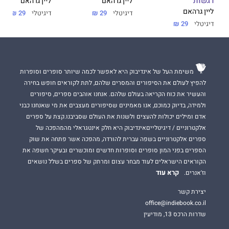
רגשות
ליין גרהאם
ליין גרהאם
ליין גרהאם
דיגיטלי
29 ₪
דיגיטלי
29 ₪
דיגיטלי
29 ₪
משימת העל של אינדיבוק היא לאפשר לכמה שיותר סופרים וסופרות
להפיץ לעולם את הסיפורים והמסרים שלהם, לתת לקוראים חופש בחירה
והעשיר את כוח הקריאה בעולם שלהם. אנחנו אוהבים ספרים, סיפורים
ולמידה, בדיוק כמוכם, אנו מאמינים שסיפורים מעצבים את מי שאנחנו כבני
אדם ומילים יכולות להעצים ולשנות את העולם שסביבנו.קצת על ספרים
אלקטרוניים / דיגיטלייםאינדיבוק היא חלק אינטגראלי מהמהפכה של
ספרים אלקטרוניים בשפה עברית להורדה, מהפכה אשר פתחה את שוק
הספרים בפני המון סופרים וסופרות חדשים ומוכשרים ובעיקר חשפה את
הקוראים הישראלים לעוד מבחר עצום ומרתק של ספרים בשלל נושאים
קרא עוד
וז'אנרים.
יצירת קשר
office@indiebook.co.il
שדרות הרכס 13, מודיעין