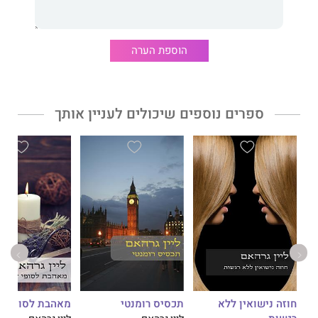
הוספת הערה
ספרים נוספים שיכולים לעניין אותך
חוזה נישואין ללא
תכסיס רומנטי
מאהבת לסופי ש