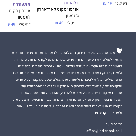
ן
בלהבות
דיגיטלי
49 ₪
מתעוררת
אורסון סקוט קארד
אהרון
אורסון סקוט קארד
ג'ונסטון
ג'ונסטון
דיגיטלי
49 ₪
דיגיטלי
49 ₪
משימת העל של אינדיבוק היא לאפשר לכמה שיותר סופרים וסופרות
להפיץ לעולם את הסיפורים והמסרים שלהם, לתת לקוראים חופש בחירה
והעשיר את כוח הקריאה בעולם שלהם. אנחנו אוהבים ספרים, סיפורים
ולמידה, בדיוק כמוכם, אנו מאמינים שסיפורים מעצבים את מי שאנחנו כבני
אדם ומילים יכולות להעצים ולשנות את העולם שסביבנו.קצת על ספרים
אלקטרוניים / דיגיטלייםאינדיבוק היא חלק אינטגראלי מהמהפכה של
ספרים אלקטרוניים בשפה עברית להורדה, מהפכה אשר פתחה את שוק
הספרים בפני המון סופרים וסופרות חדשים ומוכשרים ובעיקר חשפה את
הקוראים הישראלים לעוד מבחר עצום ומרתק של ספרים בשלל נושאים
קרא עוד
וז'אנרים.
יצירת קשר
office@indiebook.co.il