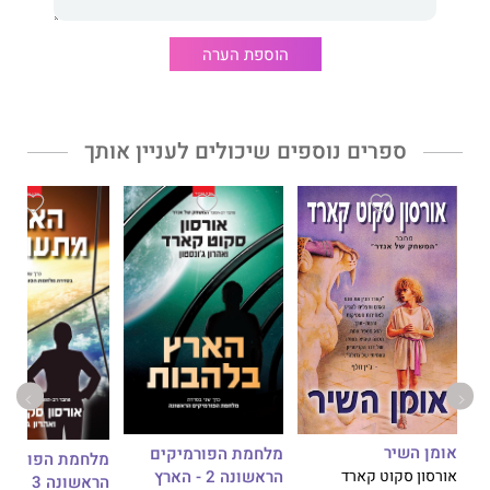
לאחר אירועי "בריגדות הרפאים".
ספרים נוספים של סקאלזי שיצאו בהוצאת אופוס: "חולצות אדומות"
הוספת הערה
(זוכה פרסי הוגו ולוקוס לשנת 2013, ופרס גפן לשנת 2016), "מלחמת
האדם הזקן", ו"המושבה האחרונה" – השלישי בסדרת "מלחמת האדם
הזקן".
ספרים נוספים שיכולים לעניין אותך
אומן השיר
מלחמת הפורמיקים
מלחמת הפורמיק
הראשונה 2 - הארץ
אורסון סקוט קארד
הראשונה 3 