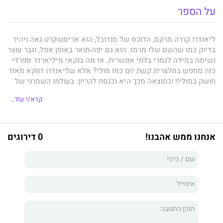
על הספר
ליאנדרו קררה מרקס, הדוכס של סנדובל, הוא אריסטוקרט גאה ויהיר
בדיוק כמו שהשם שלו מרמז. הוא גם יפה-תואר באופן אפל, וגבר עוצר
נשימה במידה לגמרי בלתי אפשרית. אז מה בנקאי מיליארדר ספרדי
כזה מחפש במלצרית קשת יום כמו מולי? אלא שליאנדרו דווקא מאוד
חושק במולי!! וכתוצאה מכך היא נכנסת להריון. בעולמו השמרני של
ליאנדרו, יש רק מוצא אחד מהמצב - נישואים. הוא אמנם לא אוהב
קרא/י עוד..
אותה, אבל הרי אף אחד מאבותיו האצילים לא ממש התחתן מאהבה .
. .
אנחנו ממש אהבנו!
0 דירוגים