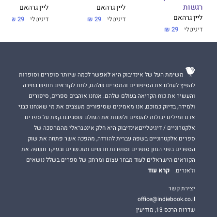
רגשות
ליין גרהאם
ליין גרהאם
ליין גרהאם
דיגיטלי
29 ₪
דיגיטלי
29 ₪
דיגיטלי
29 ₪
משימת העל של אינדיבוק היא לאפשר לכמה שיותר סופרים וסופרות
להפיץ לעולם את הסיפורים והמסרים שלהם, לתת לקוראים חופש בחירה
והעשיר את כוח הקריאה בעולם שלהם. אנחנו אוהבים ספרים, סיפורים
ולמידה, בדיוק כמוכם, אנו מאמינים שסיפורים מעצבים את מי שאנחנו כבני
אדם ומילים יכולות להעצים ולשנות את העולם שסביבנו.קצת על ספרים
אלקטרוניים / דיגיטלייםאינדיבוק היא חלק אינטגראלי מהמהפכה של
ספרים אלקטרוניים בשפה עברית להורדה, מהפכה אשר פתחה את שוק
הספרים בפני המון סופרים וסופרות חדשים ומוכשרים ובעיקר חשפה את
הקוראים הישראלים לעוד מבחר עצום ומרתק של ספרים בשלל נושאים
קרא עוד
וז'אנרים.
יצירת קשר
office@indiebook.co.il
שדרות הרכס 13, מודיעין