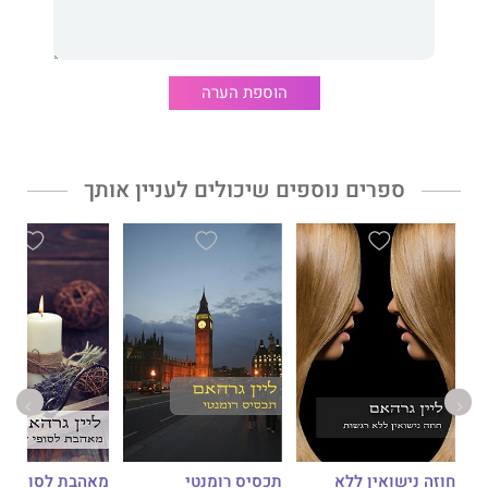
הוספת הערה
ספרים נוספים שיכולים לעניין אותך
חוזה נישואין ללא
תכסיס רומנטי
מאהבת לסופי ש