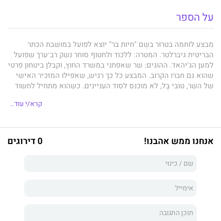
על הספר
מבצע לוחמה בטרור בשֵם "חיות בר" יוצא לפועל במושבת הכתר
הבריטית גיברלטר. המטרה: ללכוד ולחטוף סוחר נשק רב־ערך שפועל
למען הג'יהאד. ההוגים: שר שאפתני במשרד החוץ, וקבלן ביטחון פרטי
שהוא גם חברו הקרוב. המבצע כל כך רגיש, שאפילו המזכיר האישי
של השר, טוֹבּי בֶּל, לא מוכנס לסוד העניינים. כשהוא מתחיל לחשוד
בקונספירציה נוראה ומבקש לסכל אותה, הוא מיד נשלח לתפקיד
קרא/י עוד..
מעבר לים. יום יבוא ויהיה עליו לבחור בין המצפון שלו לבין חובתו
לתפקיד. וכשאנשים טובים לא נוקפים אצבע, איך הוא יכול
לשמור על שתיקה?
אנחנו ממש אהבנו!
0 דירוגים