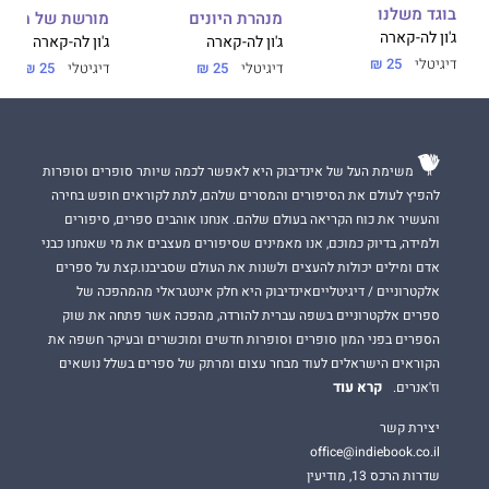
בוגד משלנו
מנהרת היונים
מורשת של מרגל
ג'ון לה-קארה
ג'ון לה-קארה
ג'ון לה-קארה
דיגיטלי
25 ₪
דיגיטלי
25 ₪
דיגיטלי
25 ₪
משימת העל של אינדיבוק היא לאפשר לכמה שיותר סופרים וסופרות
להפיץ לעולם את הסיפורים והמסרים שלהם, לתת לקוראים חופש בחירה
והעשיר את כוח הקריאה בעולם שלהם. אנחנו אוהבים ספרים, סיפורים
ולמידה, בדיוק כמוכם, אנו מאמינים שסיפורים מעצבים את מי שאנחנו כבני
אדם ומילים יכולות להעצים ולשנות את העולם שסביבנו.קצת על ספרים
אלקטרוניים / דיגיטלייםאינדיבוק היא חלק אינטגראלי מהמהפכה של
ספרים אלקטרוניים בשפה עברית להורדה, מהפכה אשר פתחה את שוק
הספרים בפני המון סופרים וסופרות חדשים ומוכשרים ובעיקר חשפה את
הקוראים הישראלים לעוד מבחר עצום ומרתק של ספרים בשלל נושאים
קרא עוד
וז'אנרים.
יצירת קשר
office@indiebook.co.il
שדרות הרכס 13, מודיעין