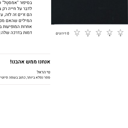
בסיפור "אמסטֶל" 
לדבר על חייה רק ב
הם זרים זה לזה, ע
המילים שהאם מפגי
אחרות המופיעות בס
דמות בדרכה שלה: 
0 דירוגים
ברגעיו הקשים ומעו
ידה עד זוב דם וח
שיחסיהן עומדים ל
מהשטחים בקור הלי
אנחנו ממש אהבנו!
נוי הראל
ספר נפלא ביותר, כתוב בשפה פיוטית