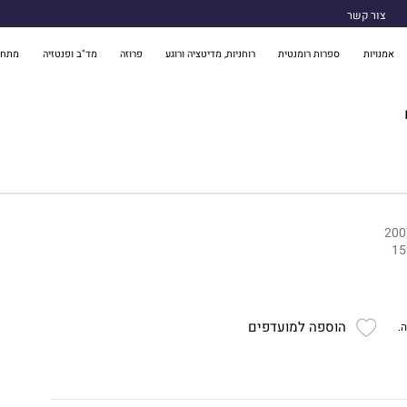
צור קשר
אמנויות
ספרות רומנטית
רוחניות, מדיטציה ורוגע
פרוזה
מד"ב ופנטזיה
מתח 
200
15
הוספה למועדפים
.