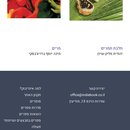
חלבת תמרים
מרים
יהודית מליק-שירן
מיכה יוסף ברדיצ'בסקי
יצירת קשר
למה אינדיבוק?
office@indiebook.co.il
תקנון האתר
שדרות הרכס 13, מודיעין
סופרים
סדרות ספרים
הוצאות ספרים
ספרים במבצעים ושיתופי
פעולה