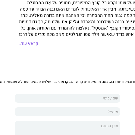
שעל שמו נקרא כל קובץ הסיפורים, מסופר על אֵם המסוגלת
שיכרונה. מבין אדי האלכוהול לומדים האם ובנה הבוגר עד כמה
ד כמה גבוה מחיר ההסתרה וכי האהבה אינה ברורה מאליה. כמו
עה בבנה בשיכרונה ומאבדת עליהן את שליטתה, כך גם דמויות
יפורי הקובץ "אמסטֶל", נאלצות להתמודד עם הקורות אותן, כל
איש בודד שאישה וילד קטן הנמלטים מאב מכה נִקרים על דרכו
ררים בו תקוות שווא; אישה-ילדה על סף פיגור הנושכת את גב
קרא/י עוד..
ושבת שמצאה אהבה; מנקה פלשתינית ואישה ירושלמית הרות
מבחן האינתיפאדה ואישה חולה הנמשכת אל מדורה של פועלים
לה. צילום הכותבת: סמדר כפרי
 ובמקוריות רבה. כמה מהסיפורים קורעי לב. קראתי כבר שלוש פעמים ועוד לא שבעתי. ממל