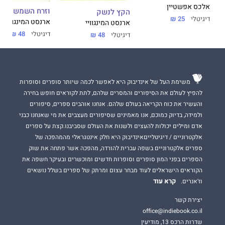
אלכס אפשטיין
וזרח השמש
הקץ לנשק
דיגיטלי
25 ₪
ארנסט המינגוויי
ארנסט המינגוויי
דיגיטלי
48 ₪
דיגיטלי
48 ₪
משימת העל של אינדיבוק היא לאפשר לכמה שיותר סופרים וסופרות
להפיץ לעולם את הסיפורים והמסרים שלהם, לתת לקוראים חופש בחירה
והעשיר את כוח הקריאה בעולם שלהם. אנחנו אוהבים ספרים, סיפורים
ולמידה, בדיוק כמוכם, אנו מאמינים שסיפורים מעצבים את מי שאנחנו כבני
אדם ומילים יכולות להעצים ולשנות את העולם שסביבנו.קצת על ספרים
אלקטרוניים / דיגיטלייםאינדיבוק היא חלק אינטגראלי מהמהפכה של
ספרים אלקטרוניים בשפה עברית להורדה, מהפכה אשר פתחה את שוק
הספרים בפני המון סופרים וסופרות חדשים ומוכשרים ובעיקר חשפה את
הקוראים הישראלים לעוד מבחר עצום ומרתק של ספרים בשלל נושאים
קרא עוד
וז'אנרים.
יצירת קשר
office@indiebook.co.il
שדרות הרכס 13, מודיעין