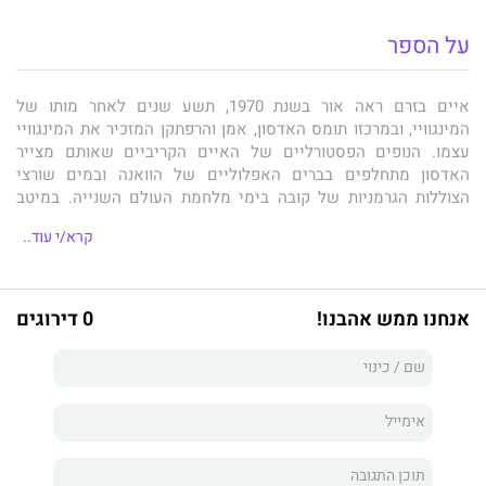
על הספר
איים בזרם ראה אור בשנת 1970, תשע שנים לאחר מותו של
המינגוויי, ובמרכזו תומס האדסון, אמן והרפתקן המזכיר את המינגוויי
עצמו. הנופים הפסטורליים של האיים הקריביים שאותם מצייר
האדסון מתחלפים בברים האפלוליים של הוואנה ובמים שורצי
הצוללות הגרמניות של קובה בימי מלחמת העולם השנייה. במיטב
כשרונו הבוגר מצליח המינגוויי לשלב בין מערכות יחסים עם קשת של
קרא/י עוד..
דמויות יחודיות ומורכבות לבין סצינות פעולה דרמטיות, ולרקום לתוכן
את נבכי זרם-התודעה העשיר של נפש גיבורו.
אנחנו ממש אהבנו!
0 דירוגים
ארנסט מילר הֶמינגוויי (באנגלית:
Ernest Miller Hemingway
; ‏21
ביולי 1899 - 2 ביולי 1961) היה סופר ועיתונאי אמריקאי. סגנונו
הספרותי הייחודי, המאופיין בשפה תמציתית ובמשפטים דקלרטיביים
קצרים, השפיע רבות על הפרוזה במאה ה-20, וכמה מספריו נחשבים
כיום ליצירות מופת. המינגוויי זכה בפרס פוליצר בשנת 1953 על ספרו
"הזקן והים", ובפרס נובל לספרות בשנת 1954.