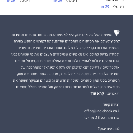
דיגיטלי
29 ₪
דיגיטלי
29 ₪
דיגיטלי
29 ₪
משימת העל של אינדיבוק היא לאפשר לכמה שיותר סופרים וסופרות
להפיץ לעולם את הסיפורים והמסרים שלהם, לתת לקוראים חופש בחירה
והעשיר את כוח הקריאה בעולם שלהם. אנחנו אוהבים ספרים, סיפורים
ולמידה, בדיוק כמוכם, אנו מאמינים שסיפורים מעצבים את מי שאנחנו כבני
אדם ומילים יכולות להעצים ולשנות את העולם שסביבנו.קצת על ספרים
אלקטרוניים / דיגיטלייםאינדיבוק היא חלק אינטגראלי מהמהפכה של
ספרים אלקטרוניים בשפה עברית להורדה, מהפכה אשר פתחה את שוק
הספרים בפני המון סופרים וסופרות חדשים ומוכשרים ובעיקר חשפה את
הקוראים הישראלים לעוד מבחר עצום ומרתק של ספרים בשלל נושאים
קרא עוד
וז'אנרים.
יצירת קשר
office@indiebook.co.il
שדרות הרכס 13, מודיעין
למה אינדיבוק?