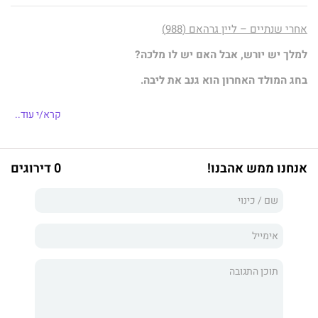
אחרי שנתיים – ליין גרהאם (988)
למלך יש יורש, אבל האם יש לו מלכה?
בחג המולד האחרון הוא גנב את ליבה.
כעת היא מעניקה לו יורש!
קרא/י עוד..
כשלארה טובת הלב הצילה את גאטנו מאסון בזמן סופת שלגים,
היא לא דמיינה שכעבור שבועות אחדים היא תינשא לאיש ללא
זיכרון. היא גם לא דמיינה שכאשר זהותו האמיתית כמלך לעתיד
אנחנו ממש אהבנו!
0 דירוגים
תתגלה, יתפרקו נישואיהם מלאי התשוקה...
בעקבות עלייתו הפתאומית לכס המלכות, גאטנו נאלץ להעמיד את
מדינתו בראש סדר העדיפויות. הוא לא ידע שלארה כבר נושאת
ברחמה את הסוד המלכותי! כעת אין סיכוי שגאטנו ישחרר את
בנו... אבל האם הוא יוכל לשכנע את מלכתו להישאר?