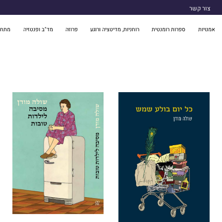
צור קשר
אמנויות
ספרות רומנטית
רוחניות, מדיטציה ורוגע
פרוזה
מד"ב ופנטזיה
מתח 