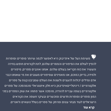
משימת העל של אינדיבוק היא לאפשר לכמה שיותר סופרים וסופרות
להפיץ לעולם את הסיפורים והמסרים שלהם, לתת לקוראים חופש בחירה
והעשיר את כוח הקריאה בעולם שלהם. אנחנו אוהבים ספרים, סיפורים
ולמידה, בדיוק כמוכם, אנו מאמינים שסיפורים מעצבים את מי שאנחנו כבני
אדם ומילים יכולות להעצים ולשנות את העולם שסביבנו.קצת על ספרים
אלקטרוניים / דיגיטלייםאינדיבוק היא חלק אינטגראלי מהמהפכה של ספרים
אלקטרוניים בשפה עברית להורדה, מהפכה אשר פתחה את שוק הספרים בפני
המון סופרים וסופרות חדשים ומוכשרים ובעיקר חשפה את הקוראים
הישראלים לעוד מבחר עצום ומרתק של ספרים בשלל נושאים וז'אנרים.
קרא עוד