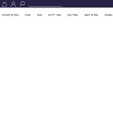
ופעולה
ספרים לנוער
ספרי עיון
ספרי ילדים
פנאי
שירה
ספרים למנויים