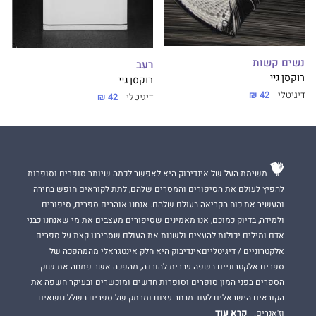
נשים קשות
רעב
רוקסן גיי
רוקסן גיי
דיגיטלי
42 ₪
דיגיטלי
42 ₪
משימת העל של אינדיבוק היא לאפשר לכמה שיותר סופרים וסופרות
להפיץ לעולם את הסיפורים והמסרים שלהם, לתת לקוראים חופש בחירה
והעשיר את כוח הקריאה בעולם שלהם. אנחנו אוהבים ספרים, סיפורים
ולמידה, בדיוק כמוכם, אנו מאמינים שסיפורים מעצבים את מי שאנחנו כבני
אדם ומילים יכולות להעצים ולשנות את העולם שסביבנו.קצת על ספרים
אלקטרוניים / דיגיטלייםאינדיבוק היא חלק אינטגראלי מהמהפכה של
ספרים אלקטרוניים בשפה עברית להורדה, מהפכה אשר פתחה את שוק
הספרים בפני המון סופרים וסופרות חדשים ומוכשרים ובעיקר חשפה את
הקוראים הישראלים לעוד מבחר עצום ומרתק של ספרים בשלל נושאים
קרא עוד
וז'אנרים.