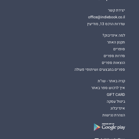
יצירת קשר
office@indiebook.co.il
שדרות הרכס 13, מודיעין
למה אינדיבוק?
תקנון האתר
סופרים
סדרות ספרים
הוצאות ספרים
ספרים במבצעים ושיתופי פעולה
קניה באתר - שו"ת
איך לרכוש ספר באתר
GIFT CARD
ביטול עסקה
אינדיבלוג
הצהרת נגישות