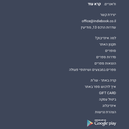
קרא עוד
וז'אנרים.
יצירת קשר
office@indiebook.co.il
שדרות הרכס 13, מודיעין
למה אינדיבוק?
תקנון האתר
סופרים
סדרות ספרים
הוצאות ספרים
ספרים במבצעים ושיתופי פעולה
קניה באתר - שו"ת
איך לרכוש ספר באתר
GIFT CARD
ביטול עסקה
אינדיבלוג
הצהרת נגישות