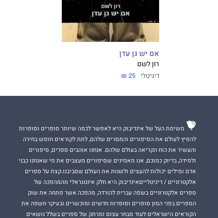
אם יש גן עדן
רון לשם
דיגיטלי
25 ₪
משימת העל של אינדיבוק היא לאפשר לכמה שיותר סופרים וסופרות
להפיץ לעולם את הסיפורים והמסרים שלהם, לתת לקוראים חופש בחירה
והעשיר את כוח הקריאה בעולם שלהם. אנחנו אוהבים ספרים, סיפורים
ולמידה, בדיוק כמוכם, אנו מאמינים שסיפורים מעצבים את מי שאנחנו כבני
אדם ומילים יכולות להעצים ולשנות את העולם שסביבנו.קצת על ספרים
אלקטרוניים / דיגיטלייםאינדיבוק היא חלק אינטגראלי מהמהפכה של
ספרים אלקטרוניים בשפה עברית להורדה, מהפכה אשר פתחה את שוק
הספרים בפני המון סופרים וסופרות חדשים ומוכשרים ובעיקר חשפה את
הקוראים הישראלים לעוד מבחר עצום ומרתק של ספרים בשלל נושאים