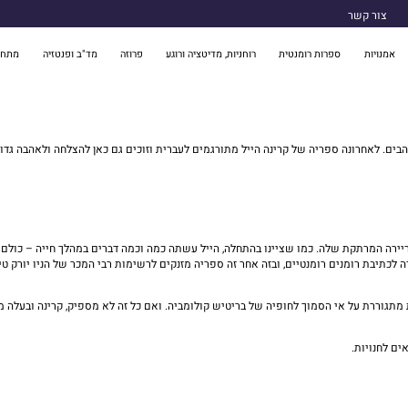
צור קשר
אמנויות
ספרות רומנטית
רוחניות, מדיטציה ורוגע
פרוזה
מד"ב ופנטזיה
מתח 
להבים. לאחרונה ספריה של קרינה הייל מתורגמים לעברית וזוכים גם כאן להצלחה ולאהבה ג
קריירה המרתקת שלה. כמו שציינו בהתחלה, הייל עשתה כמה וכמה דברים במהלך חייה – כולם
תיבת רומנים רומנטיים, ובזה אחר זה ספריה מזנקים לרשימות רבי המכר של הניו יורק טיימס, 
 מתגוררת על אי הסמוך לחופיה של בריטיש קולומביה. ואם כל זה לא מספיק, קרינה ובעל
ים לחנויות.