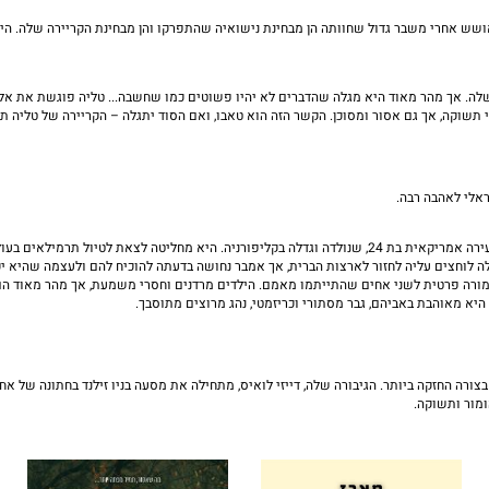
אושש אחרי משבר גדול שחוותה הן מבחינת נישואיה שהתפרקו והן מבחינת הקריירה שלה. הי
. אך מהר מאוד היא מגלה שהדברים לא יהיו פשוטים כמו שחשבה... טליה פוגשת את אלחו,
תשוקה, אך גם אסור ומסוכן. הקשר הזה הוא טאבו, ואם הסוד יתגלה – הקריירה של טליה תיח
ראלי לאהבה רבה.
הפעם הייל לוקחת אותנו לאיטליה, בעקבות הגיבורה שלה – אמבר מקלין. אמבר היא צעירה אמריקאית בת 24, שנולדה ו
 לוחצים עליה לחזור לארצות הברית, אך אמבר נחושה בדעתה להוכיח להם ולעצמה שהיא יכו
ר מורה פרטית לשני אחים שהתייתמו מאמם. הילדים מרדנים וחסרי משמעת, אך מהר מאוד
יא מאוהבת באביהם, גבר מסתורי וכריזמטי, נהג מרוצים מתוסבך.
 בצורה החזקה ביותר. הגיבורה שלה, דייזי לואיס, מתחילה את מסעה בניו זילנד בחתונה של
ומור ותשוקה.