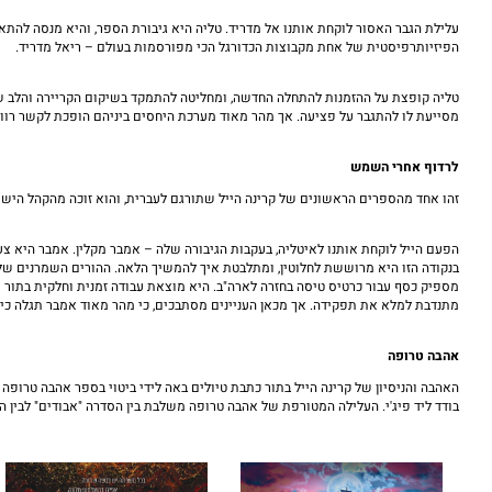
עלילת הגבר האסור לוקחת אותנו אל מדריד. טליה היא גיבורת הספר, והיא מנסה להת
הפיזיותרפיסטית של אחת מקבוצות הכדורגל הכי מפורסמות בעולם – ריאל מדריד.
טליה קופצת על ההזמנות להתחלה החדשה, ומחליטה להתמקד בשיקום הקריירה והלב שלה
מסייעת לו להתגבר על פציעה. אך מהר מאוד מערכת היחסים ביניהם הופכת לקשר רווי 
לרדוף אחרי השמש
זהו אחד מהספרים הראשונים של קרינה הייל שתורגם לעברית, והוא זוכה מהקהל היש
בנקודה הזו היא מרוששת לחלוטין, ומתלבטת איך להמשיך הלאה. ההורים השמרנים שלה
מספיק כסף עבור כרטיס טיסה בחזרה לארה"ב. היא מוצאת עבודה זמנית וחלקית בתו
מתנדבת למלא את תפקידה. אך מכאן העניינים מסתבכים, כי מהר מאוד אמבר תגלה כי ה
אהבה טרופה
האהבה והניסיון של קרינה הייל בתור כתבת טיולים באה לידי ביטוי בספר אהבה טרופה
בודד ליד פיג'י. העלילה המטורפת של אהבה טרופה משלבת בין הסדרה "אבודים" לבין ה