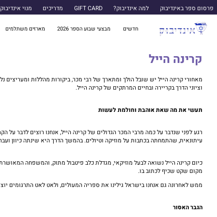
פרסום ספר באינדיבוק
למה אינדיבוק?
GIFT CARD
מדריכים
מנוי אינדיבוק
חדשים
מבצעי שבוע הספר 2026
מארזים משתלמים
קרינה הייל
מאחורי קרינה הייל יש שובל הולך ומתארך של רבי מכר, ביקורות מהללות ומעריצים נ
וציוני הדרך בקריירה ובחיים המרתקים של קרינה הייל.
תעשי את מה שאת אוהבת וחולמת לעשות
רגע לפני שנדבר על כמה מרבי המכר הגדולים של קרינה הייל, אנחנו רוצים לדבר על ה
עיתונאית, שהתמחתה בכתבות על מוזיקה וטיולים. בהמשך הדרך היא שינתה כיוון ועברה לכ
כיום קרינה הייל נשואה לבעל מוזיקאי, מגדלת כלב פיטבול מתוק, והמשפחה המאושרת
מקום שקט שכיף לכתוב בו.
ממש לאחרונה גם אנחנו בישראל גילינו את ספריה המעולים, ולאט לאט התרגומים יוצא
הגבר האסור