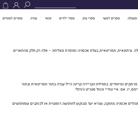
ופעולה
ספרים לנוער
ספרי עיון
ספרי ילדים
פנאי
שירה
ספרים למנויים
דולה. עיתונאית, תסריטאית, בעלת אכסניה וסופרת מצליחה – אלה רק חלק מהתארים
 מרתקים ומיוחדים. בתחילת הקריירה קרינה הייל עבדה בתור תסריטאית ובתור
יו. אס. איי טודיי והוול סטריט ג'ורנל!
ה מנהלים אכסניה מתוקה, שהיא יעד מבוקש לחופשה רומנטית או לכותבים שמחפשים