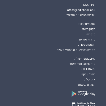
יצירת קשר
office@indiebook.co.il
שדרות הרכס 13, מודיעין
למה אינדיבוק?
תקנון האתר
סופרים
סדרות ספרים
הוצאות ספרים
ספרים במבצעים ושיתופי פעולה
קניה באתר - שו"ת
איך לרכוש ספר באתר
GIFT CARD
ביטול עסקה
אינדיבלוג
הצהרת נגישות