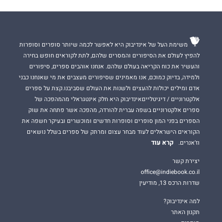
משימת העל של אינדיבוק היא לאפשר לכמה שיותר סופרים וסופרות
להפיץ לעולם את הסיפורים והמסרים שלהם, לתת לקוראים חופש בחירה
והעשיר את כוח הקריאה בעולם שלהם. אנחנו אוהבים ספרים, סיפורים
ולמידה, בדיוק כמוכם, אנו מאמינים שסיפורים מעצבים את מי שאנחנו כבני
אדם ומילים יכולות להעצים ולשנות את העולם שסביבנו.קצת על ספרים
אלקטרוניים / דיגיטלייםאינדיבוק היא חלק אינטגראלי מהמהפכה של
ספרים אלקטרוניים בשפה עברית להורדה, מהפכה אשר פתחה את שוק
הספרים בפני המון סופרים וסופרות חדשים ומוכשרים ובעיקר חשפה את
הקוראים הישראלים לעוד מבחר עצום ומרתק של ספרים בשלל נושאים
קרא עוד
וז'אנרים.
יצירת קשר
office@indiebook.co.il
שדרות הרכס 13, מודיעין
למה אינדיבוק?
תקנון האתר