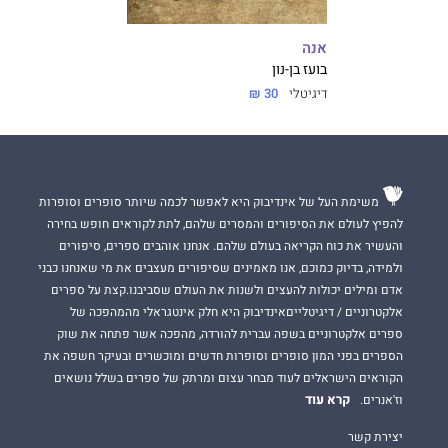
אנה
בועז בן-נון
דיגיטלי
30 ₪
משימת העל של אינדיבוק היא לאפשר לכמה שיותר סופרים וסופרות
להפיץ לעולם את הסיפורים והמסרים שלהם, לתת לקוראים חופש בחירה
והעשיר את כוח הקריאה בעולם שלהם. אנחנו אוהבים ספרים, סיפורים
ולמידה, בדיוק כמוכם, אנו מאמינים שסיפורים מעצבים את מי שאנחנו כבני
אדם ומילים יכולות להעצים ולשנות את העולם שסביבנו.קצת על ספרים
אלקטרוניים / דיגיטלייםאינדיבוק היא חלק אינטגראלי מהמהפכה של
ספרים אלקטרוניים בשפה עברית להורדה, מהפכה אשר פתחה את שוק
הספרים בפני המון סופרים וסופרות חדשים ומוכשרים ובעיקר חשפה את
הקוראים הישראלים לעוד מבחר עצום ומרתק של ספרים בשלל נושאים
קרא עוד
וז'אנרים.
יצירת קשר