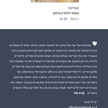
שמיטה
אסתי הלפרין-מימון
דיגיטלי
25 ₪
משימת העל של אינדיבוק היא לאפשר לכמה שיותר סופרים וסופרות
להפיץ לעולם את הסיפורים והמסרים שלהם, לתת לקוראים חופש בחירה
והעשיר את כוח הקריאה בעולם שלהם. אנחנו אוהבים ספרים, סיפורים
ולמידה, בדיוק כמוכם, אנו מאמינים שסיפורים מעצבים את מי שאנחנו כבני
אדם ומילים יכולות להעצים ולשנות את העולם שסביבנו.קצת על ספרים
אלקטרוניים / דיגיטלייםאינדיבוק היא חלק אינטגראלי מהמהפכה של
ספרים אלקטרוניים בשפה עברית להורדה, מהפכה אשר פתחה את שוק
הספרים בפני המון סופרים וסופרות חדשים ומוכשרים ובעיקר חשפה את
הקוראים הישראלים לעוד מבחר עצום ומרתק של ספרים בשלל נושאים
קרא עוד
וז'אנרים.
יצירת קשר
office@indiebook.co.il