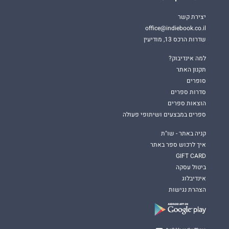
יצירת קשר
office@indiebook.co.il
שדרות הרכס 13, מודיעין
למה אינדיבוק?
תקנון האתר
סופרים
סדרות ספרים
הוצאות ספרים
ספרים במבצעים ושיתופי פעולה
קניה באתר - שו"ת
איך לרכוש ספר באתר
GIFT CARD
ביטול עסקה
אינדיבלוג
הצהרת נגישות