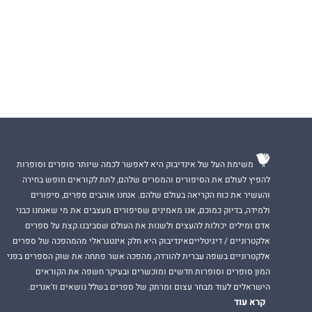
משימת העל של אינדיבוק היא לאפשר לכמה שיותר סופרים וסופרות
להפיץ לעולם את הסיפורים והמסרים שלהם, לתת לקוראים חופש בחירה
והעשיר את כוח הקריאה בעולם שלהם. אנחנו אוהבים ספרים, סיפורים
ולמידה, בדיוק כמוכם, אנו מאמינים שסיפורים מעצבים את מי שאנחנו כבני
אדם ומילים יכולות להעצים ולשנות את העולם שסביבנו.קצת על ספרים
אלקטרוניים / דיגיטלייםאינדיבוק היא חלק אינטגראלי מהמהפכה של ספרים
אלקטרוניים בשפה עברית להורדה, מהפכה אשר פתחה את שוק הספרים בפני
המון סופרים וסופרות חדשים ומוכשרים ובעיקר חשפה את הקוראים
הישראלים לעוד מבחר עצום ומרתק של ספרים בשלל נושאים וז'אנרים.
קרא עוד