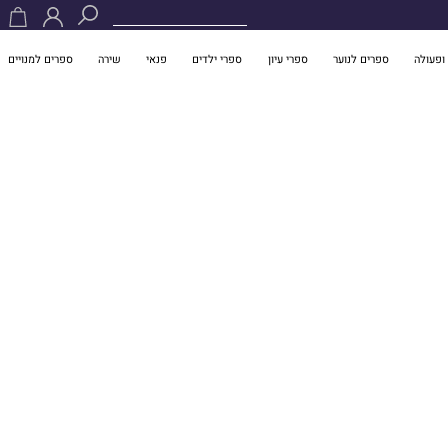
ופעולה
ספרים לנוער
ספרי עיון
ספרי ילדים
פנאי
שירה
ספרים למנויים