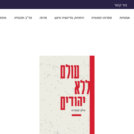
צור קשר
אמנויות
ספרות רומנטית
רוחניות, מדיטציה ורוגע
פרוזה
מד"ב ופנטזיה
מתח 