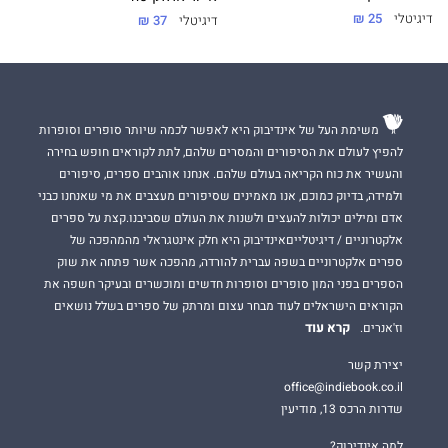
דיגיטלי
25 ₪
דיגיטלי
37 ₪
משימת העל של אינדיבוק היא לאפשר לכמה שיותר סופרים וסופרות
להפיץ לעולם את הסיפורים והמסרים שלהם, לתת לקוראים חופש בחירה
והעשיר את כוח הקריאה בעולם שלהם. אנחנו אוהבים ספרים, סיפורים
ולמידה, בדיוק כמוכם, אנו מאמינים שסיפורים מעצבים את מי שאנחנו כבני
אדם ומילים יכולות להעצים ולשנות את העולם שסביבנו.קצת על ספרים
אלקטרוניים / דיגיטלייםאינדיבוק היא חלק אינטגראלי מהמהפכה של
ספרים אלקטרוניים בשפה עברית להורדה, מהפכה אשר פתחה את שוק
הספרים בפני המון סופרים וסופרות חדשים ומוכשרים ובעיקר חשפה את
הקוראים הישראלים לעוד מבחר עצום ומרתק של ספרים בשלל נושאים
קרא עוד
וז'אנרים.
יצירת קשר
office@indiebook.co.il
שדרות הרכס 13, מודיעין
למה אינדיבוק?